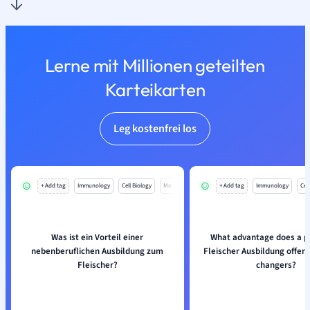
Lerne mit Millionen geteilten
Karteikarten
Leg kostenfrei los
+ Add tag
Immunology
Cell Biology
Mo
+ Add tag
Immunology
Cell
Was ist ein Vorteil einer
What advantage does a p
nebenberuflichen Ausbildung zum
Fleischer Ausbildung offer 
Fleischer?
changers?