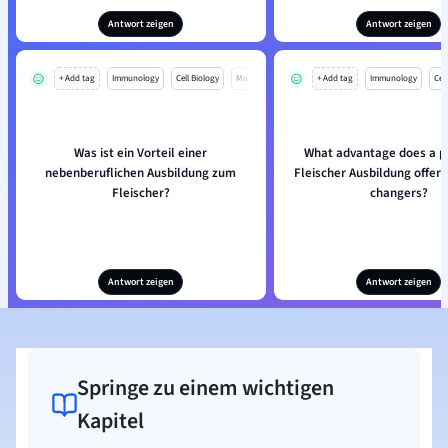
Antwort zeigen
Antwort zeigen
+ Add tag
Immunology
Cell Biology
Mo
+ Add tag
Immunology
Cell
Was ist ein Vorteil einer
What advantage does a p
nebenberuflichen Ausbildung zum
Fleischer Ausbildung offer 
Fleischer?
changers?
Antwort zeigen
Antwort zeigen
Springe zu einem wichtigen
Kapitel