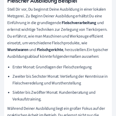
Fleischer Ausbildung Beispiel
Stell Dir vor, Du beginnst Deine Ausbildung in einer lokalen
Metzgerei. Zu Beginn Deiner Ausbildung erhältst Du eine
Einführung in die grundlegende
Fleischverarbeitung
und
erlernst wichtige Techniken zur Zerlegung von Tierkörpern.
Du erfährst, wie man Maschinen und Werkzeuge effizient
einsetzt, um verschiedene Fleischprodukte, wie
Wurstwaren
und
Fleischgerichte
, herzustellen.Ein typischer
Ausbildungsablauf könnte folgendermaßen aussehen:
Erster Monat: Grundlagen der Fleischzerlegung
Zweiter bis Sechster Monat: Vertiefung der Kenntnisse in
Fleischveredelung und Wurstherstellung
Siebter bis Zwölfter Monat: Kundenberatung und
Verkaufstraining.
Während Deiner Ausbildung liegt ein großer Fokus auf der
praktischen Arbeit im Betrieb. Du erlernst nicht nur die