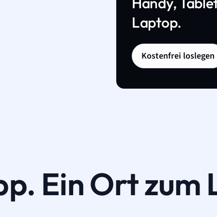
Handy, Tablet
Laptop.
Kostenfrei loslegen
pp. Ein Ort zum 