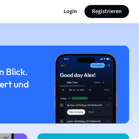
Login
Registrieren
n Blick.
iert und