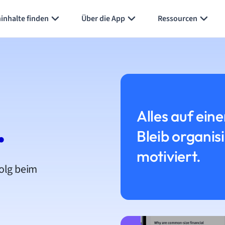
inhalte finden
Über die App
Ressourcen
Alles auf eine
.
Bleib organis
motiviert.
folg beim