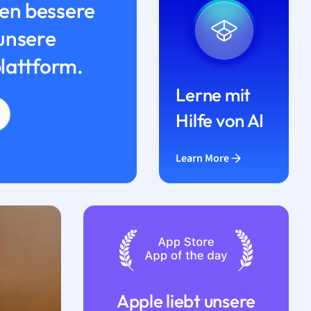
n bessere
unsere
lattform.
Lerne mit
Hilfe von AI
Learn More
Apple liebt unsere