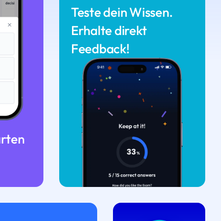
Teste dein Wissen.
Erhalte direkt
Feedback!
arten