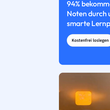
94% bekomme
Noten durch 
smarte Lernp
Kostenfrei loslegen