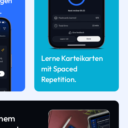
ngen
.
Lerne Karteikarten
mit Spaced
Repetition.
inem