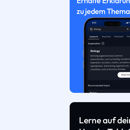
Erhalte Erkläru
zu jedem Thema
Lerne auf de