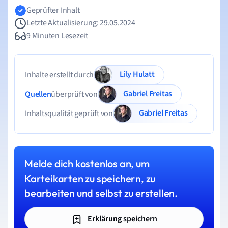
Geprüfter Inhalt
Letzte Aktualisierung: 29.05.2024
9 Minuten Lesezeit
Lily Hulatt
Inhalte erstellt durch
Gabriel Freitas
Quellen
überprüft von
Gabriel Freitas
Inhaltsqualität geprüft von
Melde dich kostenlos an, um
Karteikarten zu speichern, zu
bearbeiten und selbst zu erstellen.
Erklärung speichern