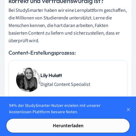
korrekt und vertrauenswürdig ist?
Bei StudySmarter haben wir eine Lernplattform geschaffen,
die Millionen von Studierende unterstützt. Lerne die
Menschen kennen, die hart daran arbeiten, Fakten
basierten Content zu liefern und sicherzustellen, dass er
überprüft wird.
Content-Erstellungsprozess:
Lily Hulatt
Digital Content Specialist
Lily Hulatt ist Digital Content Specialist mit über drei
94% der StudySmarter-Nutzer erzielen mit unserer
Jahren Erfahrung in Content-Strategie und Curriculum-
kostenlosen Plattform bessere Noten.
Design. Sie hat 2022 ihren Doktortitel in Englischer Literatur
an der Durham University erhalten, dort auch im
Herunterladen
Fachbereich Englische Studien unterrichtet und an
verschiedenen Veröffentlichungen mitgewirkt. Lily ist