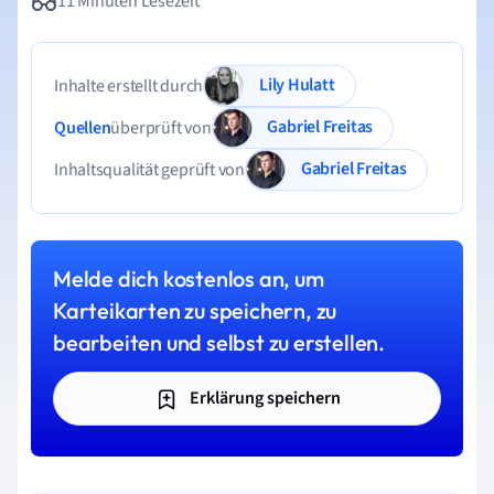
11 Minuten Lesezeit
Lily Hulatt
Inhalte erstellt durch
Gabriel Freitas
Quellen
überprüft von
Gabriel Freitas
Inhaltsqualität geprüft von
Melde dich kostenlos an, um
Karteikarten zu speichern, zu
bearbeiten und selbst zu erstellen.
Erklärung speichern