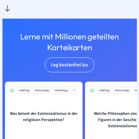
Lerne mit Millionen geteilten
Karteikarten
Leg kostenfrei los
+ Add tag
Immunology
Cell Biology
Mo
+ Add tag
Immunology
Cell
Was betont der Existenzialismus in der
Welche Philosophen sind 
religiösen Perspektive?
Figuren in der Geschich
Existenzialismus