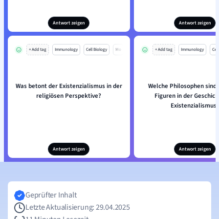
Antwort zeigen
Antwort zeigen
+ Add tag
Immunology
Cell Biology
Mo
+ Add tag
Immunology
Cell
Was betont der Existenzialismus in der
Welche Philosophen sind 
religiösen Perspektive?
Figuren in der Geschich
Existenzialismus
Antwort zeigen
Antwort zeigen
Geprüfter Inhalt
Letzte Aktualisierung: 29.04.2025