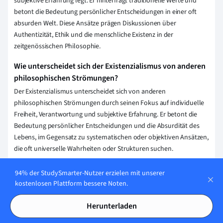
subjektive Erfahrung legt. Er hinterfragt traditionelle Werte und
betont die Bedeutung persönlicher Entscheidungen in einer oft
absurden Welt. Diese Ansätze prägen Diskussionen über
Authentizität, Ethik und die menschliche Existenz in der
zeitgenössischen Philosophie.
Wie unterscheidet sich der Existenzialismus von anderen
philosophischen Strömungen?
Der Existenzialismus unterscheidet sich von anderen
philosophischen Strömungen durch seinen Fokus auf individuelle
Freiheit, Verantwortung und subjektive Erfahrung. Er betont die
Bedeutung persönlicher Entscheidungen und die Absurdität des
Lebens, im Gegensatz zu systematischen oder objektiven Ansätzen,
die oft universelle Wahrheiten oder Strukturen suchen.
Welche Bedeutung hat der Existenzialismus in der
94% der StudySmarter-Nutzer erzielen mit unserer
Literatur?
kostenlosen Plattform bessere Noten.
Der Existenzialismus in der Literatur betont individuelle Freiheit,
Herunterladen
Verantwortung und die Suche nach Sinn in einer oft absurden Welt.
Autoren wie Jean-Paul Sartre und Albert Camus erforschen