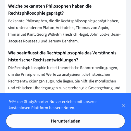
Welche bekannten Philosophen haben die
Rechtsphilosophie geprägt?
Bekannte Philosophen, die die Rechtsphilosophie geprägt haben,
sind unter anderem Platon, Aristoteles, Thomas von Aquin,
Immanuel Kant, Georg Wilhelm Friedrich Hegel, John Locke, Jean-
Jacques Rousseau und Jeremy Bentham.
Wie beeinflusst die Rechtsphilosophie das Verständnis
historischer Rechtsentwicklungen?
Die Rechtsphilosophie bietet theoretische Rahmenbedingungen,
um die Prinzipien und Werte zu analysieren, die historischen
Rechtsentwicklungen zugrunde liegen. Sie hilft, die moralischen
und ethischen Überlegungen zu verstehen, die Gesetzgebung und
Rechtsprechung beeinflussen, und ermöglicht eine kritische
Reflexion über die Legitimität und Gerechtigkeit vergangener
94% der StudySmarter-Nutzer erzielen mit unserer
kostenlosen Plattform bessere Noten.
Rechtssysteme.
Welche grundlegenden Konzepte werden in der
Herunterladen
Rechtsphilosophie behandelt?