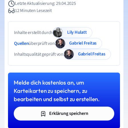
Letzte Aktualisierung: 29.04.2025
12 Minuten Lesezeit
Lily Hulatt
Inhalte erstellt durch
Gabriel Freitas
Quellen
überprüft von
Gabriel Freitas
Inhaltsqualität geprüft von
Melde dich kostenlos an, um
Karteikarten zu speichern, zu
bearbeiten und selbst zu erstellen.
Erklärung speichern