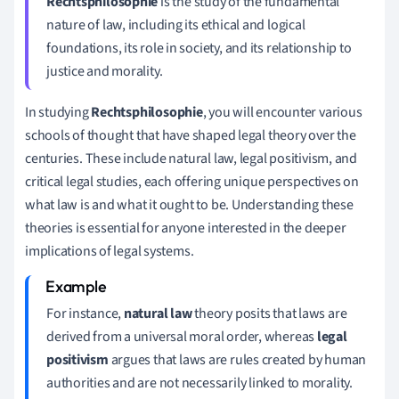
Rechtsphilosophie
is the study of the fundamental
nature of law, including its ethical and logical
foundations, its role in society, and its relationship to
justice and morality.
In studying
Rechtsphilosophie
, you will encounter various
schools of thought that have shaped legal theory over the
centuries. These include natural law, legal positivism, and
critical legal studies, each offering unique perspectives on
what law is and what it ought to be. Understanding these
theories is essential for anyone interested in the deeper
implications of legal systems.
For instance,
natural law
theory posits that laws are
derived from a universal moral order, whereas
legal
positivism
argues that laws are rules created by human
authorities and are not necessarily linked to morality.