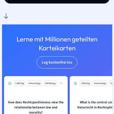
Lerne mit Millionen geteilten
Karteikarten
Leg kostenfrei los
+ Add tag
Immunology
Cell Biology
Mo
+ Add tag
Immunology
Cell
How does Rechtspositivismus view the
What is the central con
relationship between law and
Naturrecht in Rechtsphil
morality?