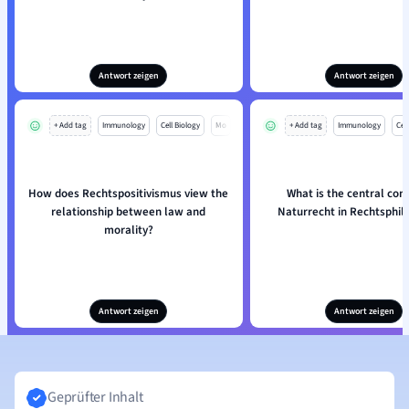
Antwort zeigen
Antwort zeigen
+ Add tag
Immunology
Cell Biology
Mo
+ Add tag
Immunology
Cell
How does Rechtspositivismus view the
What is the central con
relationship between law and
Naturrecht in Rechtsphil
morality?
Antwort zeigen
Antwort zeigen
Geprüfter Inhalt