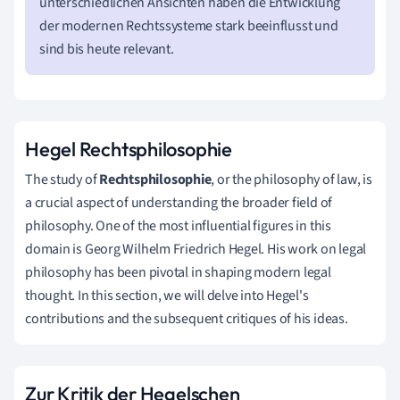
unterschiedlichen Ansichten haben die Entwicklung
der modernen Rechtssysteme stark beeinflusst und
sind bis heute relevant.
Hegel Rechtsphilosophie
The study of
Rechtsphilosophie
, or the philosophy of law, is
a crucial aspect of understanding the broader field of
philosophy. One of the most influential figures in this
domain is Georg Wilhelm Friedrich Hegel. His work on legal
philosophy has been pivotal in shaping modern legal
thought. In this section, we will delve into Hegel's
contributions and the subsequent critiques of his ideas.
Zur Kritik der Hegelschen