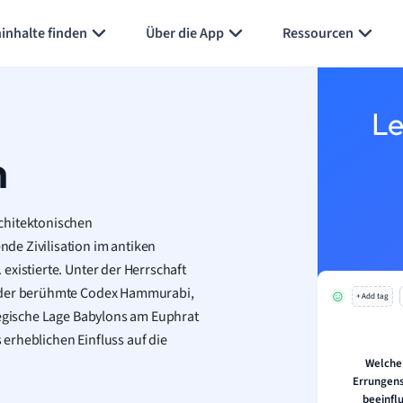
inhalte finden
Über die App
Ressourcen
Le
h
chitektonischen
de Zivilisation im antiken
 existierte. Unter der Herrschaft
i der berühmte Codex Hammurabi,
+ Add tag
tegische Lage Babylons am Euphrat
erheblichen Einfluss auf die
Welche
Errungens
beeinfl