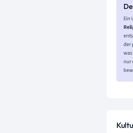
Ein 
Reli
ents
der 
was 
nur 
bew
Kult