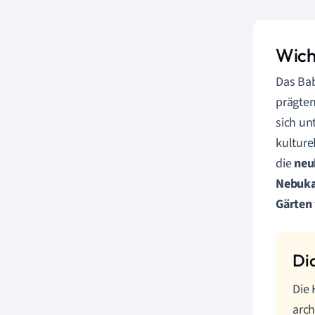
Wich
Das Ba
prägten
sich un
kulture
die
neu
Nebuka
Gärten
Die 
arch