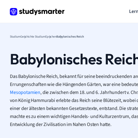
Lern
Studium
Geschichte Studium
Epochen
Babylonisches Reich
Babylonisches Reic
Das Babylonische Reich, bekannt für seine beeindruckenden ar
Errungenschaften wie die Hängenden Gärten, war eine bedeuten
Mesopotamien
, die zwischen dem 18. und 6. Jahrhundert v. Chr.
von König Hammurabi erlebte das Reich seine Blütezeit, wobe
einer der ältesten bekannten Gesetzestexte, entstand. Die stra
machte es zu einem wichtigen Handels- und Kulturzentrum, das 
Entwicklung der Zivilisation im Nahen Osten hatte.