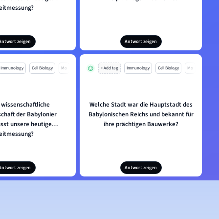
eitmessung?
Antwort zeigen
Antwort zeigen
Immunology
Cell Biology
Mo
+ Add tag
Immunology
Cell Biology
Mo
 wissenschaftliche
Welche Stadt war die Hauptstadt des
chaft der Babylonier
Babylonischen Reichs und bekannt für
usst unsere heutige
ihre prächtigen Bauwerke?
eitmessung?
Antwort zeigen
Antwort zeigen