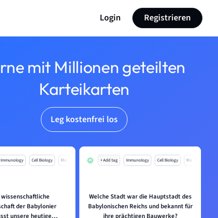
Login
Registrieren
rne mit Millionen geteilten
Karteikarten
Leg kostenfrei los
Immunology
Cell Biology
Mo
+ Add tag
Immunology
Cell Biology
Mo
 wissenschaftliche
Welche Stadt war die Hauptstadt des
chaft der Babylonier
Babylonischen Reichs und bekannt für
usst unsere heutige
ihre prächtigen Bauwerke?