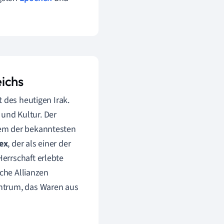
ichs
 des heutigen Irak.
und Kultur. Der
nem der bekanntesten
ex
, der als einer der
errschaft erlebte
sche Allianzen
ntrum, das Waren aus