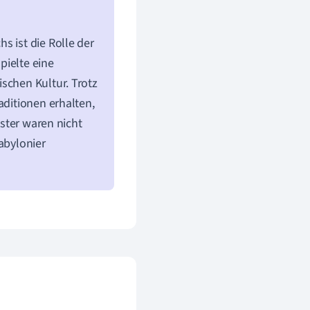
s ist die Rolle der
spielte eine
schen Kultur. Trotz
aditionen erhalten,
ester waren nicht
abylonier