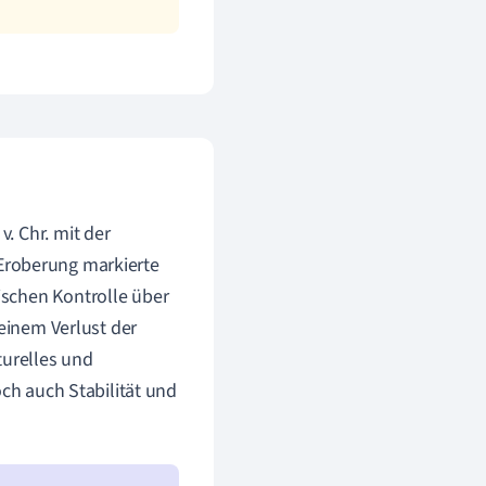
. Chr. mit der
 Eroberung markierte
ischen Kontrolle über
 einem Verlust der
turelles und
och auch Stabilität und