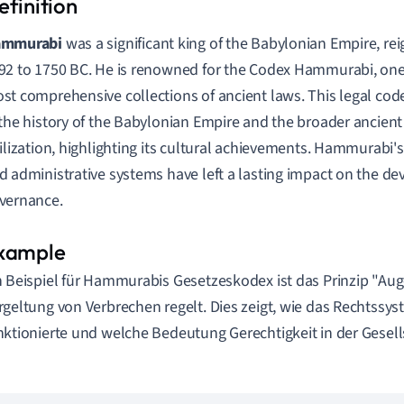
mmurabi
was a significant king of the Babylonian Empire, re
92 to 1750 BC. He is renowned for the Codex Hammurabi, one 
st comprehensive collections of ancient laws. This legal code
 the history of the Babylonian Empire and the broader ancie
vilization, highlighting its cultural achievements. Hammurabi's
d administrative systems have left a lasting impact on the d
vernance.
n Beispiel für Hammurabis Gesetzeskodex ist das Prinzip "Aug
rgeltung von Verbrechen regelt. Dies zeigt, wie das Rechtssy
nktionierte und welche Bedeutung Gerechtigkeit in der Gesell