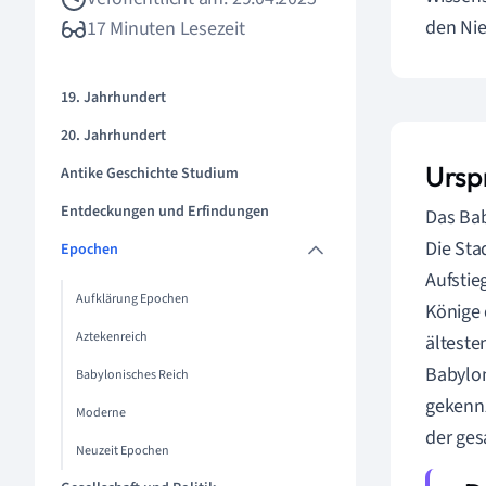
den Nie
17 Minuten Lesezeit
19. Jahrhundert
20. Jahrhundert
Ursp
Antike Geschichte Studium
Entdeckungen und Erfindungen
Das Bab
Die Sta
Epochen
Aufstie
Aufklärung Epochen
Könige 
Aztekenreich
älteste
Babylon
Babylonisches Reich
gekennz
Moderne
der ge
Neuzeit Epochen