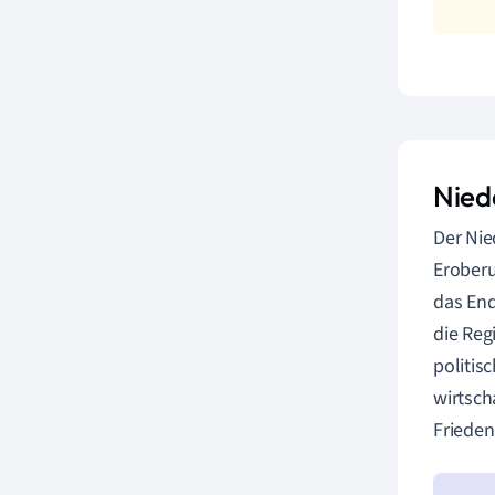
Nied
Der Nie
Erober
das End
die Reg
politis
wirtsch
Frieden