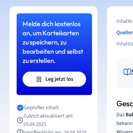
Inhalte
Melde dich kostenlos
an, um Karteikarten
Quelle
zu speichern, zu
Inhalts
bearbeiten und selbst
zu erstellen.
Leg jetzt los
Gesc
Geprüfter Inhalt
Das
Bab
Zuletzt aktualisiert am:
bekannt
29.04.2025
Wissens
Veröffentlicht am: 29.04.2025