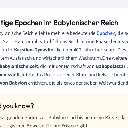
tige Epochen im Babylonischen Reich
bylonische Reich erlebte mehrere bedeutende
Epochen
, die 
. Nach Hammurabis Tod fiel das Reich in eine Phase der Instab
ter der
Kassiten-Dynastie
, die über 400 Jahre herrschte. Dies
llem Austausch und wirtschaftlichem Wachstum.Eine weitere
babylonische Zeit
, die mit der Herrschaft von
Nabopolassar
b
dnezar II
, führte das Reich zu neuer Blüte und ließ die ber
 von Babylon
errichten, die als eines der sieben Weltwunder d
Hängenden Gärten von Babylon sind bis heute ein Rätsel, da 
äologischen Beweise für ihre Existenz gibt.