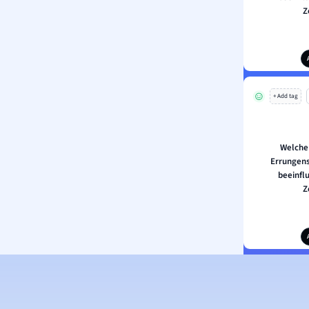
Z
+ Add tag
Welche
Errungens
beeinfl
Z