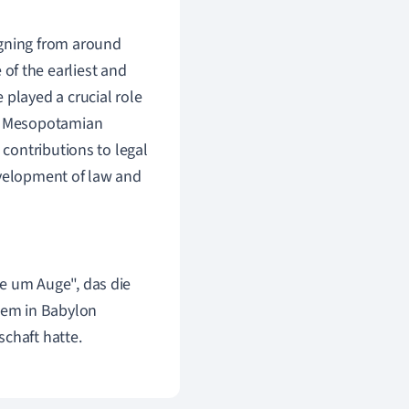
igning from around
of the earliest and
 played a crucial role
nt Mesopotamian
 contributions to legal
evelopment of law and
e um Auge", das die
stem in Babylon
schaft hatte.