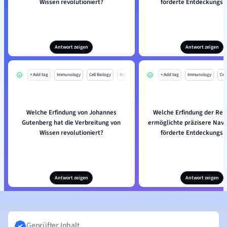
Wissen revolutioniert?
förderte Entdeckungsr
Antwort zeigen
Antwort zeigen
+ Add tag
Immunology
Cell Biology
Mo
+ Add tag
Immunology
Cell
Welche Erfindung von Johannes
Welche Erfindung der Ren
Gutenberg hat die Verbreitung von
ermöglichte präzisere Navi
Wissen revolutioniert?
förderte Entdeckungsr
Antwort zeigen
Antwort zeigen
Geprüfter Inhalt