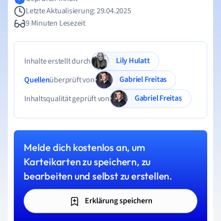
Letzte Aktualisierung: 29.04.2025
9 Minuten Lesezeit
Lily Hulatt
Inhalte erstellt durch
Gabriel Freitas
Quellen
überprüft von
Gabriel Freitas
Inhaltsqualität geprüft von
Melde dich kostenlos an, um
Karteikarten zu speichern, zu
bearbeiten und selbst zu erstellen.
Erklärung speichern