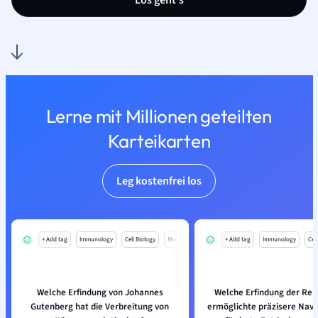
Los geht’s
Lerne mit Millionen geteilten
Karteikarten
Leg kostenfrei los
+ Add tag
Immunology
Cell Biology
Mo
+ Add tag
Immunology
Cell
Welche Erfindung von Johannes
Welche Erfindung der Ren
Gutenberg hat die Verbreitung von
ermöglichte präzisere Navi