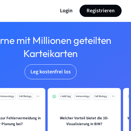
Login
Registrieren
rne mit Millionen geteilten
Karteikarten
Leg kostenfrei los
Immunology
Cell Biology
Mo
+ Add tag
Immunology
Cell Biology
Mo
 zur Fehlervermeidung in
Welcher Vorteil bietet die 3D-
W
r Planung bei?
Visualisierung in BIM?