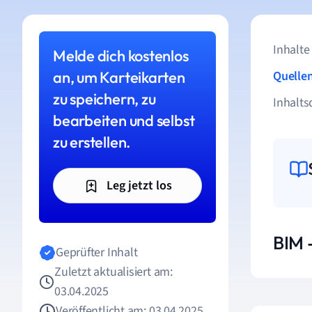
Inhalte
Melde dich kostenlos
an, um Karteikarten
Quelle
zu speichern, zu
Inhalts
bearbeiten und selbst
zu erstellen.
Leg jetzt los
BIM -
Geprüfter Inhalt
Zuletzt aktualisiert am:
03.04.2025
Veröffentlicht am: 03.04.2025