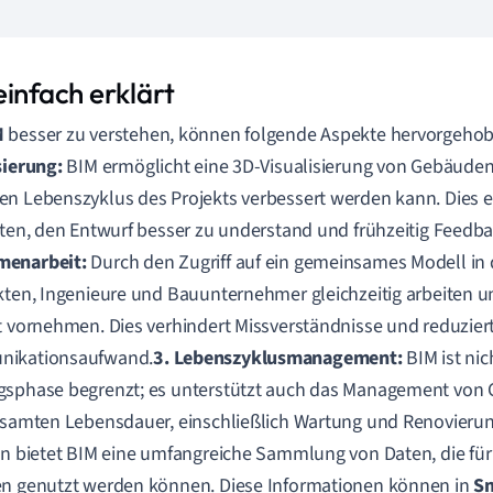
einfach erklärt
M
besser zu verstehen, können folgende Aspekte hervorgeho
sierung:
BIM ermöglicht eine 3D-Visualisierung von Gebäuden
n Lebenszyklus des Projekts verbessert werden kann. Dies erl
gten, den Entwurf besser zu understand und frühzeitig Feedb
enarbeit:
Durch den Zugriff auf ein gemeinsames Modell in
kten, Ingenieure und Bauunternehmer gleichzeitig arbeiten 
t vornehmen. Dies verhindert Missverständnisse und reduzier
ikationsaufwand.
3. Lebenszyklusmanagement:
BIM ist nic
gsphase begrenzt; es unterstützt auch das Management vo
esamten Lebensdauer, einschließlich Wartung und Renovierun
en bietet BIM eine umfangreiche Sammlung von Daten, die fü
n genutzt werden können. Diese Informationen können in
Sm