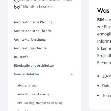
7 Minuten Lesezeit
Was 
BIM
ste
Architektonische Planung
zur Pla
Architektonische Theorie
ermögli
Architekturforschung
Informa
Erkenn
Architekturgeschichte
Projekt
Baustoffe
Elemen
Bürokratie und Architektur
Innenarchitektur
3D-M
Dat
Absatzplanung
Architekturvisualisierung
Team
BIM (Building Information Modeling)