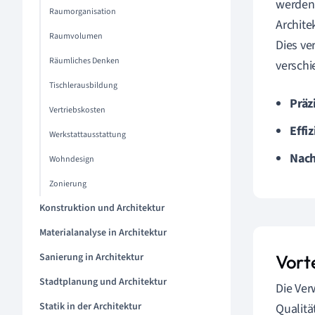
werden.
Raumorganisation
Archite
Raumvolumen
Dies ve
Räumliches Denken
verschi
Tischlerausbildung
Präz
Vertriebskosten
Effiz
Werkstattausstattung
Nach
Wohndesign
Zonierung
Konstruktion und Architektur
Materialanalyse in Architektur
Sanierung in Architektur
Vorte
Stadtplanung und Architektur
Die Ve
Statik in der Architektur
Qualitä