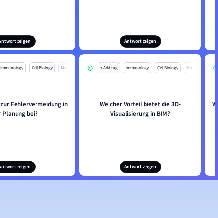
Antwort zeigen
Antwort zeigen
Immunology
Cell Biology
Mo
+ Add tag
Immunology
Cell Biology
Mo
 zur Fehlervermeidung in
Welcher Vorteil bietet die 3D-
W
r Planung bei?
Visualisierung in BIM?
Antwort zeigen
Antwort zeigen