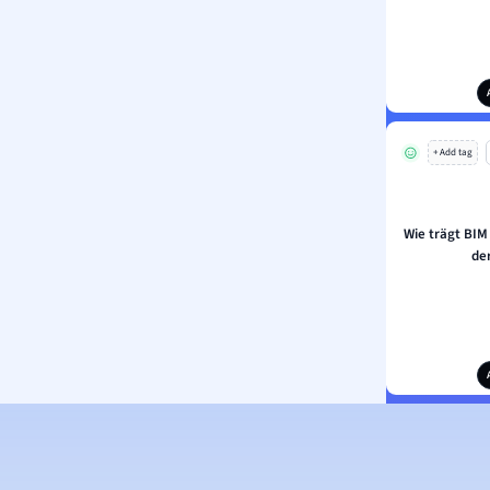
+ Add tag
Wie trägt BIM
de