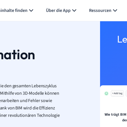
inhalte finden
Über die App
Ressourcen
Le
mation
 die den gesamten Lebenszyklus
. Mithilfe von 3D-Modelle können
+ Add tag
enarbeiten und Fehler sowie
nk von BIM wird die Effizienz
Wie trägt BIM
einer revolutionären Technologie
de