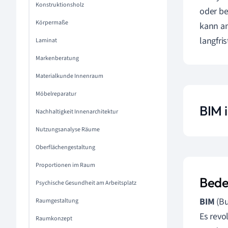
Konstruktionsholz
oder b
Körpermaße
kann an
langfri
Laminat
Markenberatung
Materialkunde Innenraum
Möbelreparatur
BIM i
Nachhaltigkeit Innenarchitektur
Nutzungsanalyse Räume
Oberflächengestaltung
Proportionen im Raum
Bede
Psychische Gesundheit am Arbeitsplatz
BIM
(Bu
Raumgestaltung
Es revo
Raumkonzept