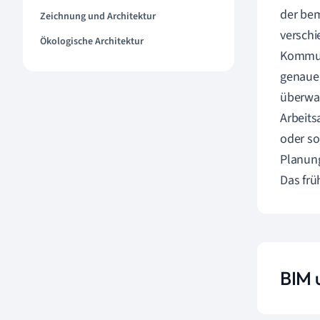
der bem
Zeichnung und Architektur
verschi
Ökologische Architektur
Kommun
genauer
überwac
Arbeits
oder so
Planun
Das fr
BIM 