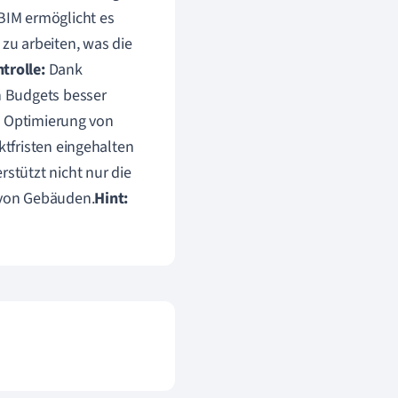
BIM ermöglicht es
zu arbeiten, was die
trolle:
Dank
n Budgets besser
 Optimierung von
tfristen eingehalten
stützt nicht nur die
 von Gebäuden.
Hint: