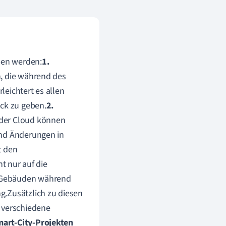
ben werden:
1.
, die während des
eichtert es allen
ack zu geben.
2.
 der Cloud können
und Änderungen in
t den
ht nur auf die
n Gebäuden während
g.Zusätzlich zu diesen
r verschiedene
art-City-Projekten