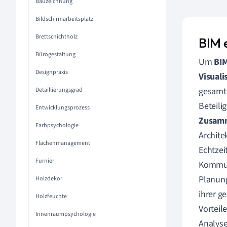
Bauzeichnung
Bildschirmarbeitsplatz
Brettschichtholz
BIM 
Bürogestaltung
Um
BI
Designpraxis
Visuali
gesamte
Detaillierungsgrad
Beteili
Entwicklungsprozess
Zusamm
Farbpsychologie
Archite
Flächenmanagement
Echtzei
Furnier
Kommun
Planun
Holzdekor
ihrer g
Holzfeuchte
Vorteil
Innenraumpsychologie
Analyse