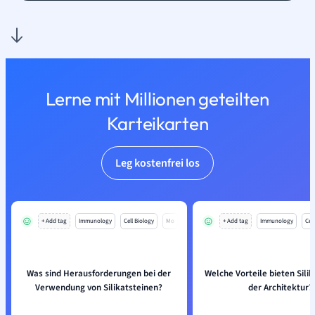
Lerne mit Millionen geteilten
Karteikarten
Leg kostenfrei los
+ Add tag
Immunology
Cell Biology
Mo
+ Add tag
Immunology
Cell
Was sind Herausforderungen bei der
Welche Vorteile bieten Silik
Verwendung von Silikatsteinen?
der Architektur?