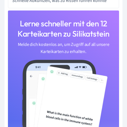
Schnelle Abkühlzeit, was zu Rissen führen könnte
Lerne schneller mit den 12
Karteikarten zu Silikatstein
Melde dich kostenlos an, um Zugriff auf all unsere
Karteikarten zu erhalten.