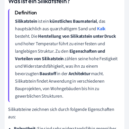
Was ist ein Silikatstein?
Silikatstein
ist ein
künstliches Baumaterial
, das
hauptsächlich aus quarzhaltigem Sand und
Kalk
besteht. Die
Herstellung von Silikatstein unter Druck
und hoher Temperatur führt zu einer festen und
langlebigen Struktur. Zu den
Eigenschaften und
Vorteilen von Silikatstein
zählen seine hohe Festigkeit
und Widerstandsfähigkeit, was ihn zu einem
bevorzugten
Baustoff
in der
Architektur
macht.
Silikatstein findet Anwendung in verschiedenen
Bauprojekten, von Wohngebäuden bis hin zu
gewerblichen Strukturen.
Silikatsteine zeichnen sich durch folgende Eigenschaften
aus:
Robustheit
: Sie sind sehr widerstandsfähig gegenüber