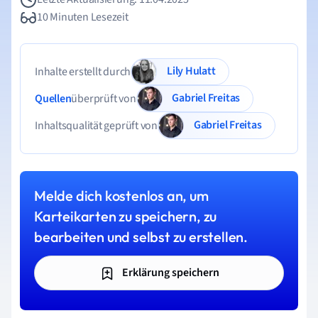
10 Minuten Lesezeit
Lily Hulatt
Inhalte erstellt durch
Gabriel Freitas
Quellen
überprüft von
Gabriel Freitas
Inhaltsqualität geprüft von
Melde dich kostenlos an, um
Karteikarten zu speichern, zu
bearbeiten und selbst zu erstellen.
Erklärung speichern