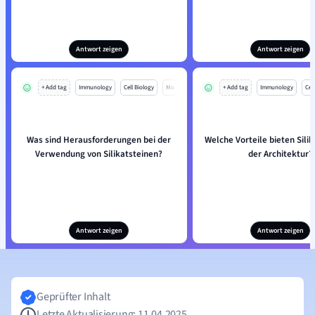
Antwort zeigen
Antwort zeigen
+ Add tag
Immunology
Cell Biology
Mo
+ Add tag
Immunology
Cell
Was sind Herausforderungen bei der
Welche Vorteile bieten Silik
Verwendung von Silikatsteinen?
der Architektur?
Antwort zeigen
Antwort zeigen
Geprüfter Inhalt
Letzte Aktualisierung: 11.04.2025