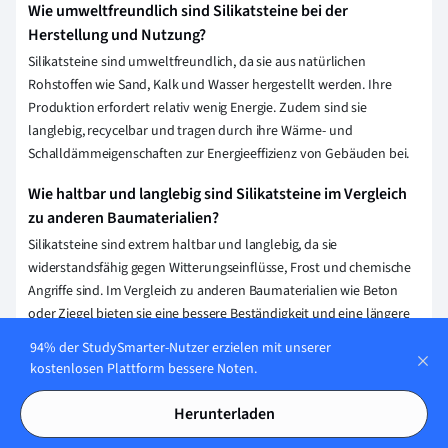
Wie umweltfreundlich sind Silikatsteine bei der
Herstellung und Nutzung?
Silikatsteine sind umweltfreundlich, da sie aus natürlichen
Rohstoffen wie Sand, Kalk und Wasser hergestellt werden. Ihre
Produktion erfordert relativ wenig Energie. Zudem sind sie
langlebig, recycelbar und tragen durch ihre Wärme- und
Schalldämmeigenschaften zur Energieeffizienz von Gebäuden bei.
Wie haltbar und langlebig sind Silikatsteine im Vergleich
zu anderen Baumaterialien?
Silikatsteine sind extrem haltbar und langlebig, da sie
widerstandsfähig gegen Witterungseinflüsse, Frost und chemische
Angriffe sind. Im Vergleich zu anderen Baumaterialien wie Beton
oder Ziegel bieten sie eine bessere Beständigkeit und eine längere
Lebensdauer. Zudem sind sie wartungsarm und behalten ihre
94% der StudySmarter-Nutzer erzielen mit unserer
Struktur über Jahrzehnte hinweg.
kostenlosen Plattform bessere Noten.
Erklärung speichern
Herunterladen