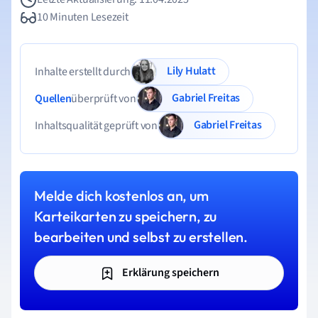
10 Minuten Lesezeit
Lily Hulatt
Inhalte erstellt durch
Gabriel Freitas
Quellen
überprüft von
Gabriel Freitas
Inhaltsqualität geprüft von
Melde dich kostenlos an, um
Karteikarten zu speichern, zu
bearbeiten und selbst zu erstellen.
Erklärung speichern