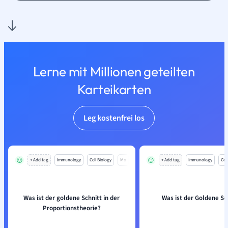
Lerne mit Millionen geteilten
Karteikarten
Leg kostenfrei los
+ Add tag
Immunology
Cell Biology
Mo
+ Add tag
Immunology
Cell
Was ist der goldene Schnitt in der
Was ist der Goldene Sc
Proportionstheorie?