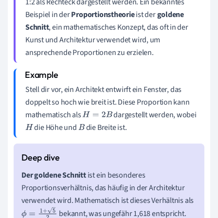
1:2 als Rechteck dargestellt werden. Ein bekanntes
Beispiel in der
Proportionstheorie
ist der
goldene
Schnitt
, ein mathematisches Konzept, das oft in der
Kunst und Architektur verwendet wird, um
ansprechende Proportionen zu erzielen.
Stell dir vor, ein Architekt entwirft ein Fenster, das
doppelt so hoch wie breit ist. Diese Proportion kann
mathematisch als
dargestellt werden, wobei
H
=
2
B
die Höhe und
die Breite ist.
H
B
Der goldene Schnitt
ist ein besonderes
Proportionsverhältnis, das häufig in der Architektur
verwendet wird. Mathematisch ist dieses Verhältnis als
bekannt, was ungefähr 1,618 entspricht.
ϕ
=
1
+
5
2