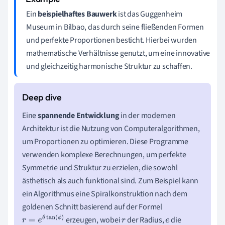
Ein
beispielhaftes Bauwerk
ist das Guggenheim
Museum in Bilbao, das durch seine fließenden Formen
und perfekte Proportionen besticht. Hierbei wurden
mathematische Verhältnisse genutzt, um eine innovative
und gleichzeitig harmonische Struktur zu schaffen.
Eine
spannende Entwicklung
in der modernen
Architektur ist die Nutzung von Computeralgorithmen,
um Proportionen zu optimieren. Diese Programme
verwenden komplexe Berechnungen, um perfekte
Symmetrie und Struktur zu erzielen, die sowohl
ästhetisch als auch funktional sind. Zum Beispiel kann
ein Algorithmus eine Spiralkonstruktion nach dem
goldenen Schnitt basierend auf der Formel
erzeugen, wobei
der Radius,
die
r
=
e
θ
tan
(
ϕ
)
r
e