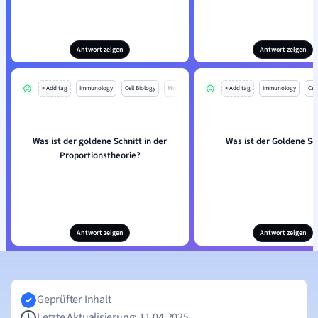
Antwort zeigen
Antwort zeigen
+ Add tag
Immunology
Cell Biology
Mo
+ Add tag
Immunology
Cell
Was ist der goldene Schnitt in der
Was ist der Goldene Sc
Proportionstheorie?
Antwort zeigen
Antwort zeigen
Geprüfter Inhalt
Letzte Aktualisierung: 11.04.2025