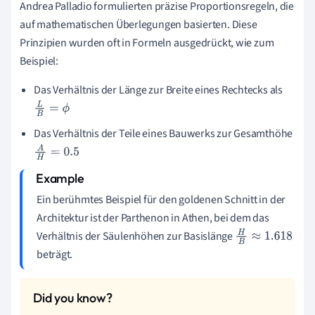
Andrea Palladio formulierten präzise Proportionsregeln, die
auf mathematischen Überlegungen basierten. Diese
Prinzipien wurden oft in Formeln ausgedrückt, wie zum
Beispiel:
Das Verhältnis der Länge zur Breite eines Rechtecks als
L
B
=
ϕ
Das Verhältnis der Teile eines Bauwerks zur Gesamthöhe
A
H
=
0.5
Ein berühmtes Beispiel für den goldenen Schnitt in der
Architektur ist der Parthenon in Athen, bei dem das
Verhältnis der Säulenhöhen zur Basislänge
H
B
≈
1.618
beträgt.