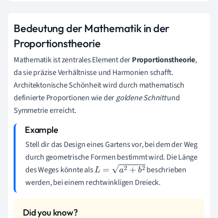
Bedeutung der Mathematik in der
Proportionstheorie
Mathematik ist zentrales Element der
Proportionstheorie
,
da sie präzise Verhältnisse und Harmonien schafft.
Architektonische Schönheit wird durch mathematisch
definierte Proportionen wie der
goldene Schnitt
und
Symmetrie erreicht.
Stell dir das Design eines Gartens vor, bei dem der Weg
durch geometrische Formen bestimmt wird. Die Länge
des Weges könnte als
beschrieben
L
=
a
2
+
b
2
werden, bei einem rechtwinkligen Dreieck.