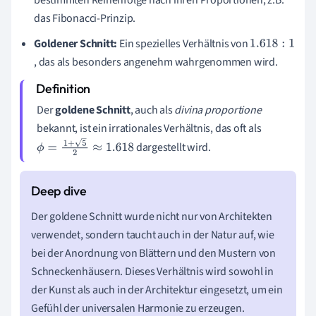
das Fibonacci-Prinzip.
Goldener Schnitt:
Ein spezielles Verhältnis von
1
, das als besonders angenehm wahrgenommen wird.
.
6
1
Der
goldene Schnitt
, auch als
divina proportione
8
bekannt, ist ein irrationales Verhältnis, das oft als
:
dargestellt wird.
ϕ
=
1
+
5
2
≈
1.618
1
Der goldene Schnitt wurde nicht nur von Architekten
verwendet, sondern taucht auch in der Natur auf, wie
bei der Anordnung von Blättern und den Mustern von
Schneckenhäusern. Dieses Verhältnis wird sowohl in
der Kunst als auch in der Architektur eingesetzt, um ein
Gefühl der universalen Harmonie zu erzeugen.