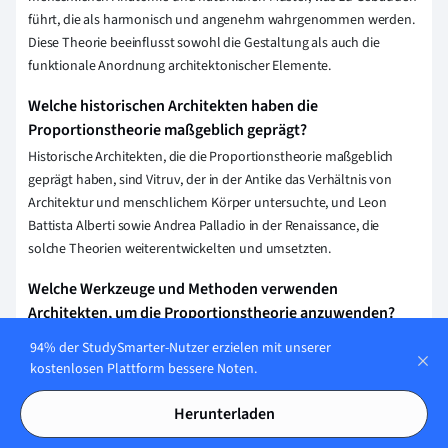
führt, die als harmonisch und angenehm wahrgenommen werden.
Diese Theorie beeinflusst sowohl die Gestaltung als auch die
funktionale Anordnung architektonischer Elemente.
Welche historischen Architekten haben die
Proportionstheorie maßgeblich geprägt?
Historische Architekten, die die Proportionstheorie maßgeblich
geprägt haben, sind Vitruv, der in der Antike das Verhältnis von
Architektur und menschlichem Körper untersuchte, und Leon
Battista Alberti sowie Andrea Palladio in der Renaissance, die
solche Theorien weiterentwickelten und umsetzten.
Welche Werkzeuge und Methoden verwenden
Architekten, um die Proportionstheorie anzuwenden?
Architekten verwenden Werkzeuge wie den goldenen Schnitt, das
94% der StudySmarter-Nutzer erzielen mit unserer
Modulor-System von Le Corbusier, und das Verhältnis der
kostenlosen Plattform bessere Noten.
Fibonacci-Folge. Zudem nutzen sie Zeichensoftware und CAD-
Programme zur Visualisierung und präzisen Planung von
Herunterladen
Proportionen in Entwürfen.