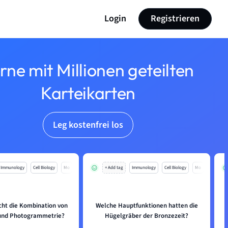
Login
Registrieren
rne mit Millionen geteilten
Karteikarten
Leg kostenfrei los
Immunology
Cell Biology
Mo
+ Add tag
Immunology
Cell Biology
Mo
cht die Kombination von
Welche Hauptfunktionen hatten die
und Photogrammetrie?
Hügelgräber der Bronzezeit?