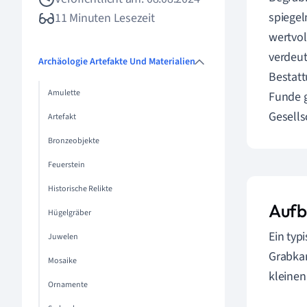
spiegel
11 Minuten Lesezeit
wertvol
verdeut
Archäologie Artefakte Und Materialien
Bestatt
Amulette
Funde g
Gesells
Artefakt
Bronzeobjekte
Feuerstein
Historische Relikte
Aufb
Hügelgräber
Ein typ
Juwelen
Grabkam
Mosaike
kleinen
Ornamente