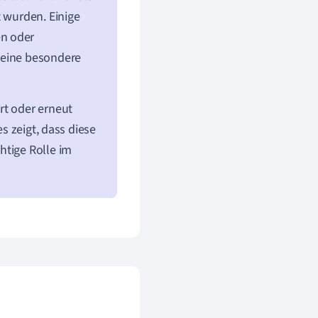
t wurden. Einige
en oder
 eine besondere
rt oder erneut
es zeigt, dass diese
htige Rolle im