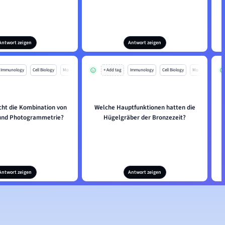
Antwort zeigen
Antwort zeigen
Immunology
Cell Biology
Mo
+ Add tag
Immunology
Cell Biology
Mo
cht die Kombination von
Welche Hauptfunktionen hatten die
und Photogrammetrie?
Hügelgräber der Bronzezeit?
Antwort zeigen
Antwort zeigen