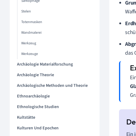
Sarkophage
Grun
Waff
Stelen
Totenmasken
Erdh
schü
Wandmalerei
Abgr
Werkzeug
das 
Werkzeuge
Archäologie Materialforschung
Archäologie Theorie
Ei
Archäologische Methoden und Theorie
Gl
Gr
Ethnoarchäologie
Ethnologische Studien
Kultstätte
Kulturen Und Epochen
Ein 