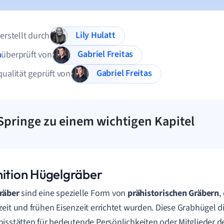
Lily Hulatt
 erstellt durch
Gabriel Freitas
n
überprüft von
Gabriel Freitas
qualität geprüft von
Springe zu einem wichtigen Kapitel
nition Hügelgräber
räber
sind eine spezielle Form von
prähistorischen Gräbern
,
eit und frühen Eisenzeit errichtet wurden. Diese Grabhügel d
isstätten für bedeutende Persönlichkeiten oder Mitglieder 