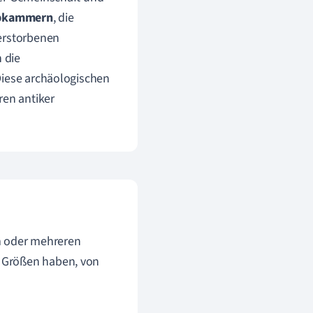
abkammern
, die
Verstorbenen
 die
Diese archäologischen
ren antiker
m oder mehreren
 Größen haben, von