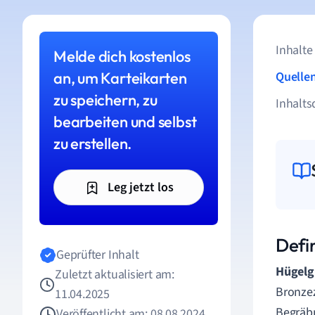
Inhalte
Melde dich kostenlos
an, um Karteikarten
Quelle
zu speichern, zu
Inhalts
bearbeiten und selbst
zu erstellen.
Leg jetzt los
Defi
Geprüfter Inhalt
Hügelg
Zuletzt aktualisiert am:
Bronzez
11.04.2025
Begräbn
Veröffentlicht am: 08.08.2024