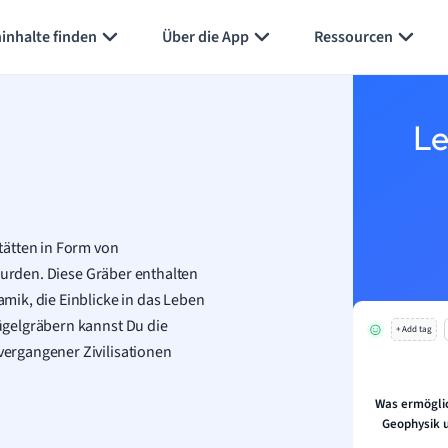
inhalte finden
Über die App
Ressourcen
Le
tätten in Form von
 wurden. Diese Gräber enthalten
ik, die Einblicke in das Leben
ügelgräbern kannst Du die
+ Add tag
ergangener Zivilisationen
Was ermögli
Geophysik 