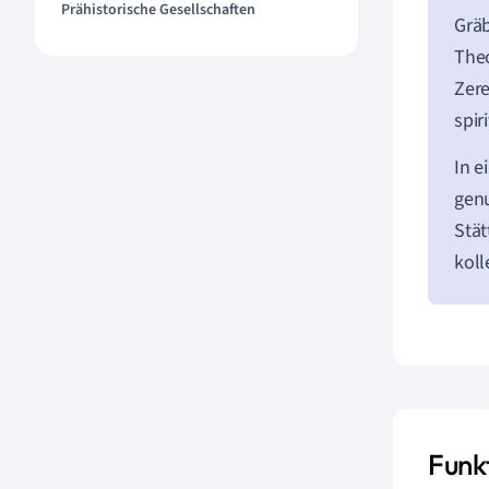
Prähistorische Gesellschaften
Gräb
Theo
Zere
spir
In e
genu
Stät
koll
Funk