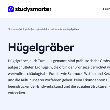
Lern
Studium
Archäologie
Archäologie Artefakte Und Materialien
Hügelgräber
Hügelgräber
Hügelgräber, auch Tumulus genannt, sind prähistorische Grabs
aufgeschütteten Erdhügeln, die oft in der Bronzezeit errichtet
wertvolle archäologische Funde, wie Schmuck, Waffen und Keram
und die Kultur unserer Vorfahren geben. Beim Erkunden von H
beeindruckende Handwerkskunst und die sozialen Strukturen v
entdecken.