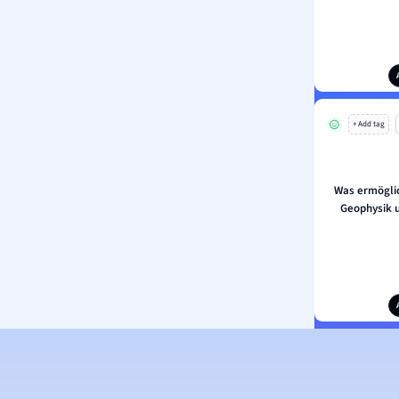
+ Add tag
Was ermögli
Geophysik 