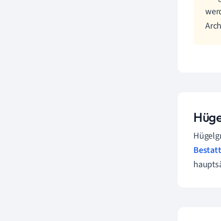
werd
Arch
Hüge
Hügelgr
Bestatt
hauptsä