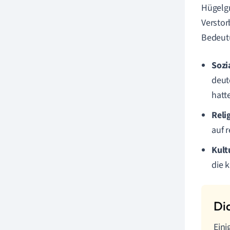
Hügelgr
Verstor
Bedeut
Sozi
deut
hatt
Reli
auf 
Kult
die 
Eini