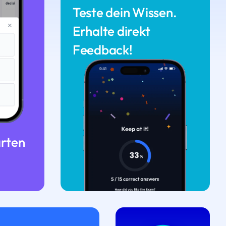
Teste dein Wissen.
Erhalte direkt
Feedback!
arten