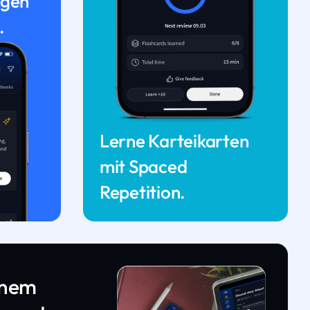
ngen
.
Lerne Karteikarten
mit Spaced
Repetition.
inem