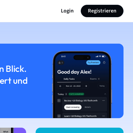
Login
Registrieren
n Blick.
iert und