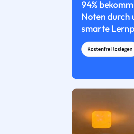
94% bekomme
Noten durch 
smarte Lernp
Kostenfrei loslegen