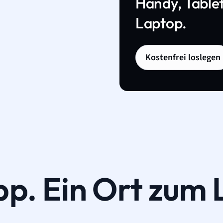
Handy, Tablet
Laptop.
Kostenfrei loslegen
pp. Ein Ort zum 