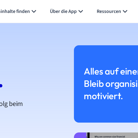
inhalte finden
Über die App
Ressourcen
Alles auf eine
.
Bleib organis
motiviert.
folg beim