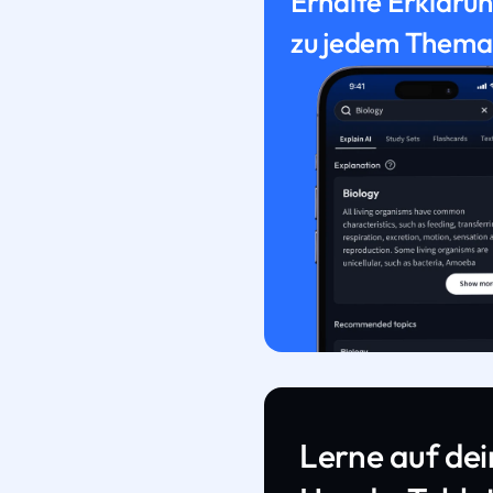
Erhalte Erkläru
zu jedem Thema
Lerne auf de