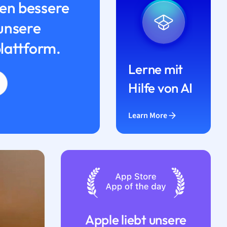
n bessere
unsere
lattform.
Lerne mit
Hilfe von AI
Learn More
Apple liebt unsere