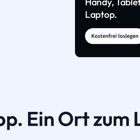
Handy, Tablet
Laptop.
Kostenfrei loslegen
pp. Ein Ort zum 