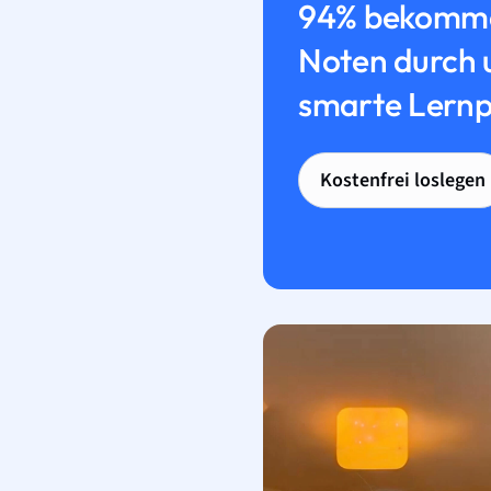
94% bekomme
Noten durch 
smarte Lernp
Kostenfrei loslegen