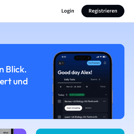
Login
Registrieren
n Blick.
iert und