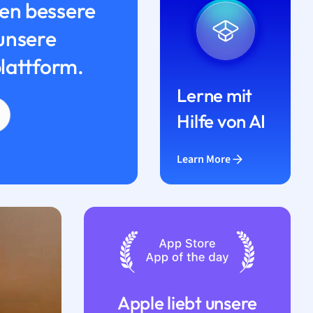
n bessere
unsere
lattform.
Lerne mit
Hilfe von AI
Learn More
Apple liebt unsere