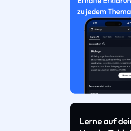
Erhalte Erkläru
zu jedem Thema
Lerne auf de