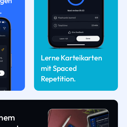
ngen
.
Lerne Karteikarten
mit Spaced
Repetition.
inem