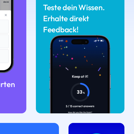
Teste dein Wissen.
Erhalte direkt
Feedback!
arten