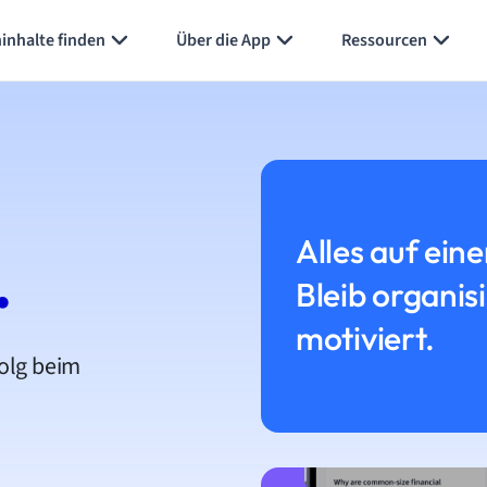
inhalte finden
Über die App
Ressourcen
Alles auf eine
.
Bleib organis
motiviert.
folg beim