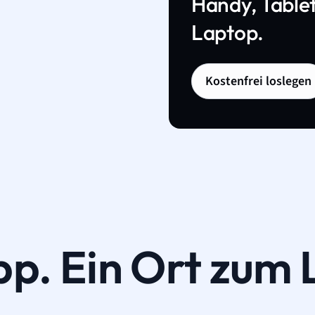
Handy, Tablet
Laptop.
Kostenfrei loslegen
pp. Ein Ort zum 