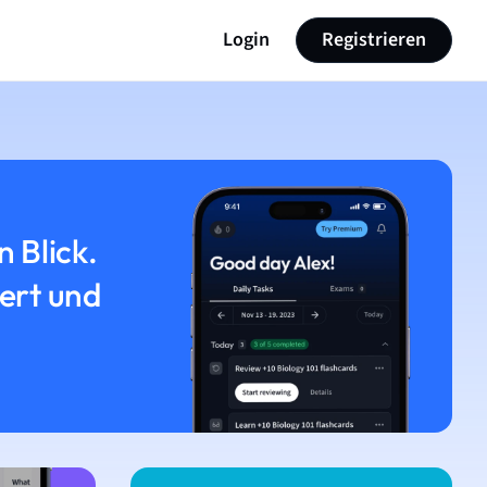
Login
Registrieren
n Blick.
iert und