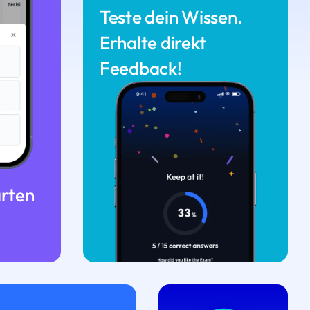
Teste dein Wissen.
Erhalte direkt
Feedback!
arten