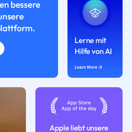
n bessere
unsere
lattform.
Lerne mit
Hilfe von AI
Learn More
Apple liebt unsere