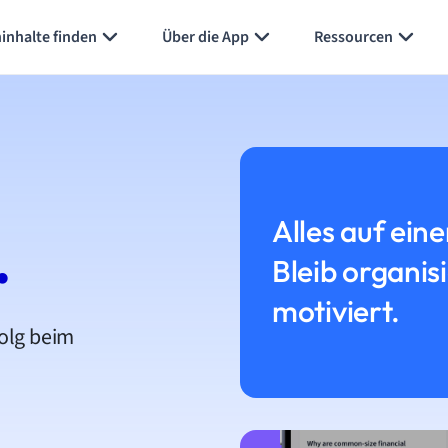
inhalte finden
Über die App
Ressourcen
Alles auf eine
.
Bleib organis
motiviert.
folg beim