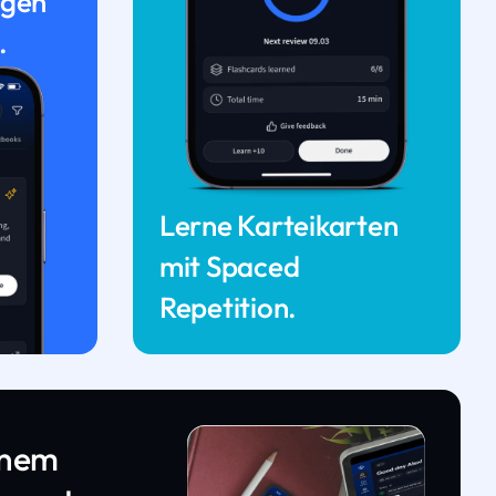
ngen
.
Lerne Karteikarten
mit Spaced
Repetition.
inem