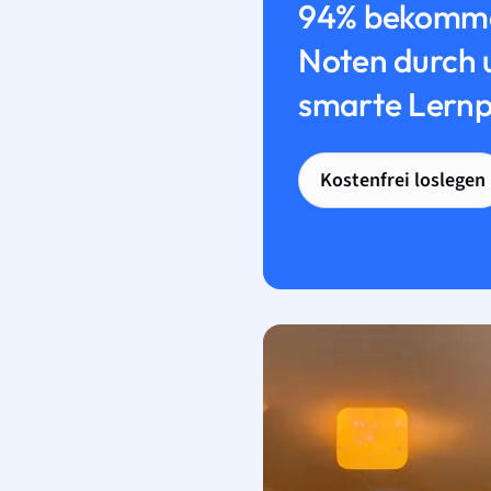
94% bekomme
Noten durch 
smarte Lernp
Kostenfrei loslegen