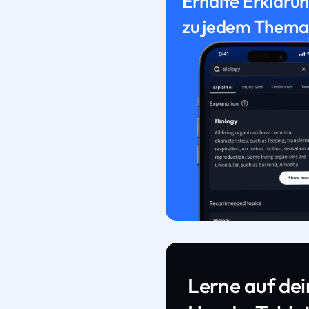
Erhalte Erkläru
zu jedem Thema
Lerne auf de