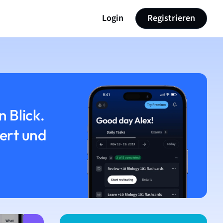
Login
Registrieren
n Blick.
iert und