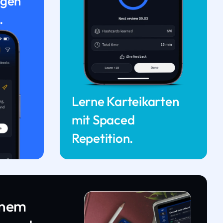
ngen
.
Lerne Karteikarten
mit Spaced
Repetition.
inem