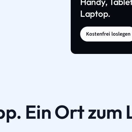
Handy, Tablet
Laptop.
Kostenfrei loslegen
pp. Ein Ort zum 