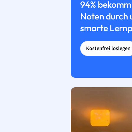
94% bekomme
Noten durch 
smarte Lernp
Kostenfrei loslegen