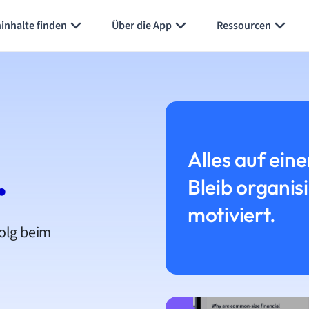
inhalte finden
Über die App
Ressourcen
Alles auf eine
.
Bleib organis
motiviert.
folg beim