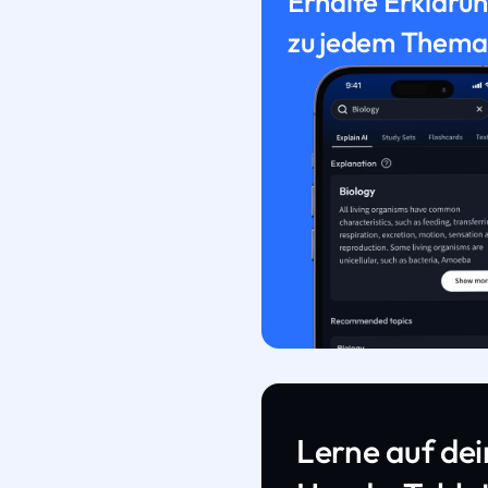
Erhalte Erkläru
zu jedem Thema
Lerne auf de