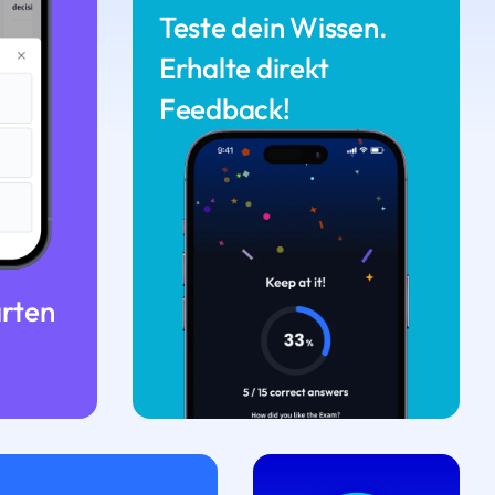
Teste dein Wissen.
Erhalte direkt
Feedback!
arten