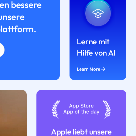
n bessere
unsere
lattform.
Lerne mit
Hilfe von AI
Learn More
Apple liebt unsere