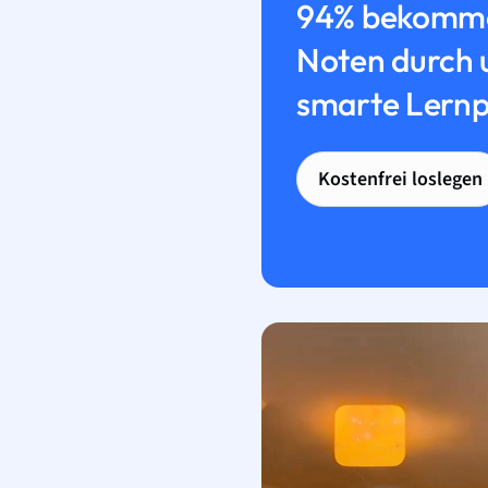
94% bekomme
Noten durch 
smarte Lernp
Kostenfrei loslegen