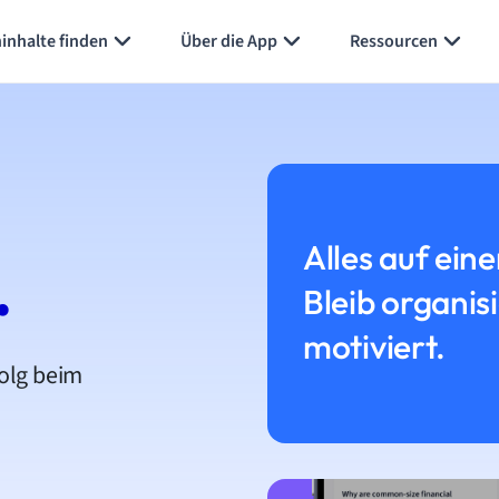
inhalte finden
Über die App
Ressourcen
Alles auf eine
.
Bleib organis
motiviert.
folg beim