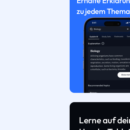
Erhalte Erkläru
zu jedem Thema
Lerne auf de