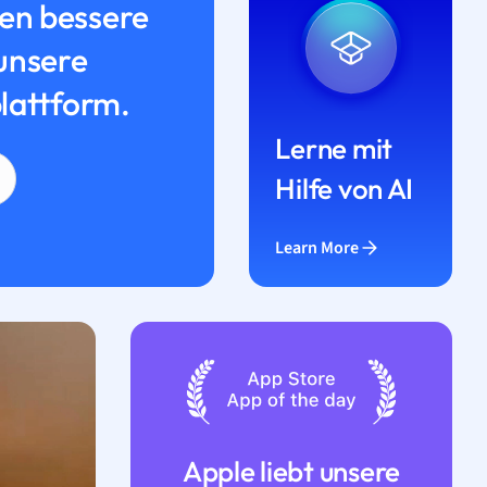
n bessere
unsere
lattform.
Lerne mit
Hilfe von AI
Learn More
Apple liebt unsere