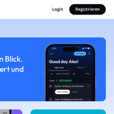
Login
Registrieren
n Blick.
iert und