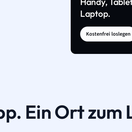
Handy, Tablet
Laptop.
Kostenfrei loslegen
pp. Ein Ort zum 