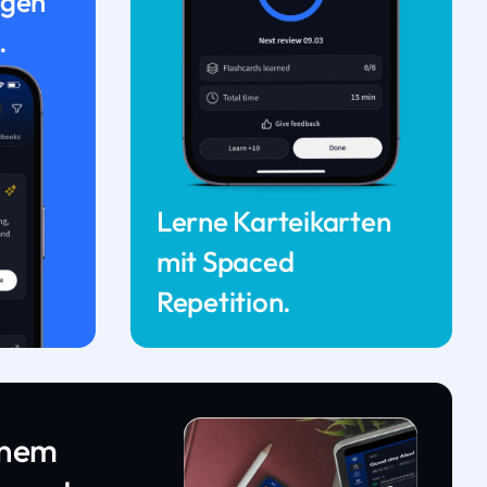
ngen
.
Lerne Karteikarten
mit Spaced
Repetition.
inem