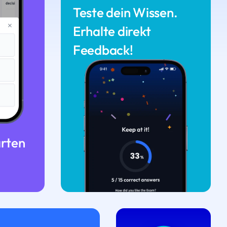
Teste dein Wissen.
Erhalte direkt
Feedback!
arten