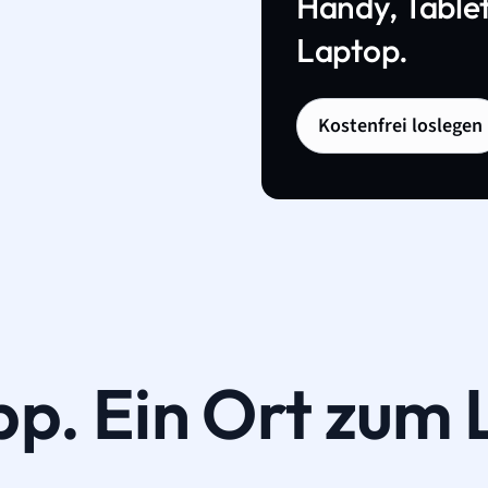
Handy, Tablet
Laptop.
Kostenfrei loslegen
pp. Ein Ort zum 