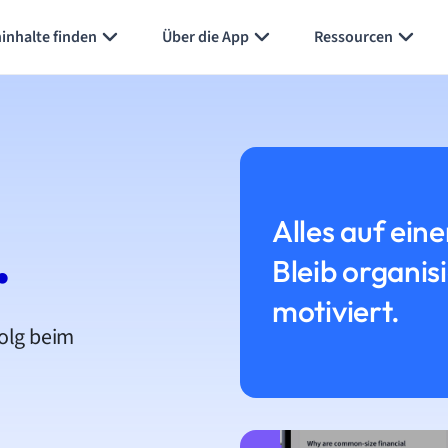
inhalte finden
Über die App
Ressourcen
Alles auf eine
.
Bleib organis
motiviert.
folg beim