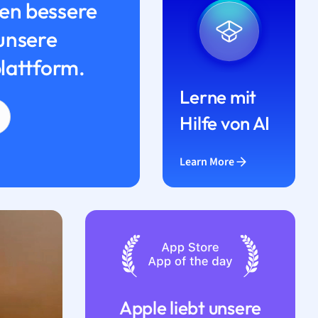
n bessere
unsere
lattform.
Lerne mit
Hilfe von AI
Learn More
Apple liebt unsere