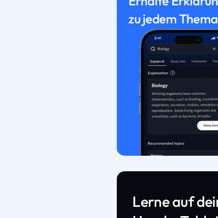
Erhalte Erkläru
zu jedem Thema
Lerne auf de