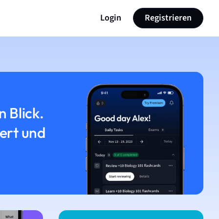
Login
Registrieren
n Blick.
iert und