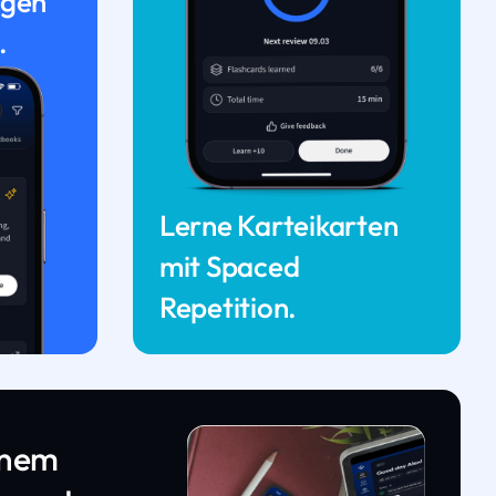
ngen
.
Lerne Karteikarten
mit Spaced
Repetition.
inem