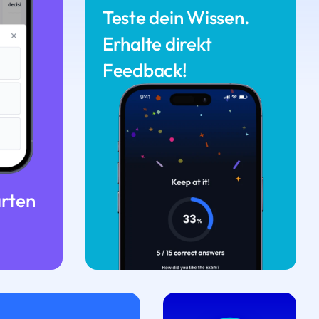
Teste dein Wissen.
Erhalte direkt
Feedback!
arten