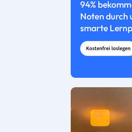
94% bekomme
Noten durch 
smarte Lernp
Kostenfrei loslegen