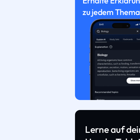
Erhalte Erkläru
zu jedem Thema
Lerne auf de