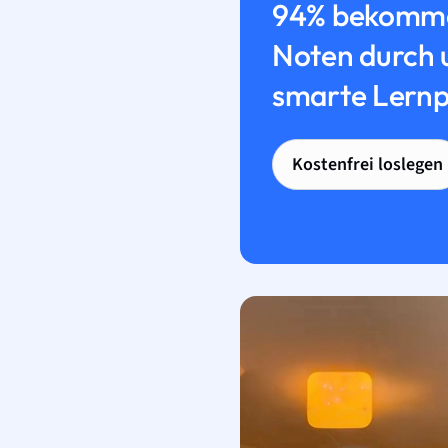
94% bekomme
Noten durch 
smarte Lernp
Kostenfrei loslegen