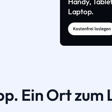
Handy, Tablet
Laptop.
Kostenfrei loslegen
pp. Ein Ort zum 