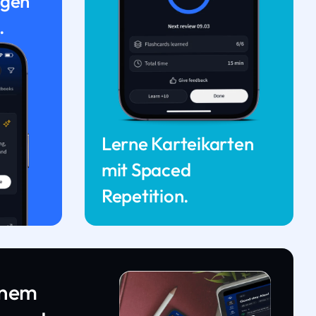
ngen
.
Lerne Karteikarten
mit Spaced
Repetition.
inem