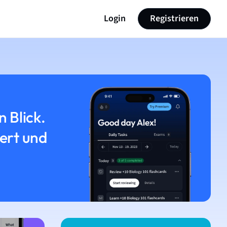
Login
Registrieren
n Blick.
iert und