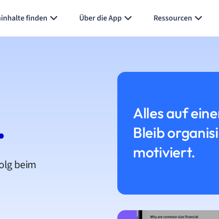
inhalte finden
Über die App
Ressourcen
Alles auf eine
.
Bleib organis
motiviert.
folg beim