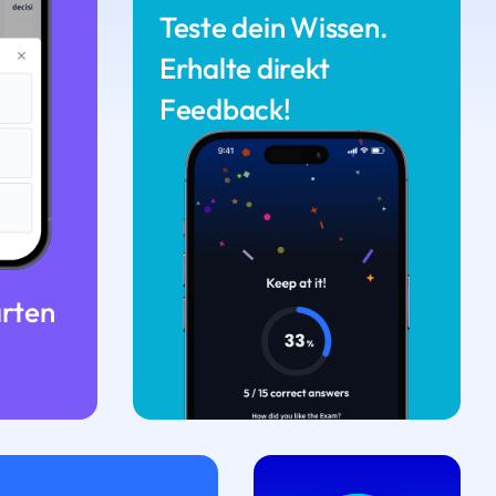
Teste dein Wissen.
Erhalte direkt
Feedback!
arten