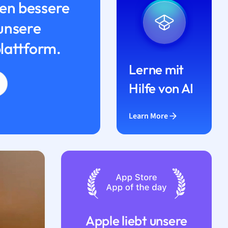
n bessere
unsere
lattform.
Lerne mit
Hilfe von AI
Learn More
Apple liebt unsere