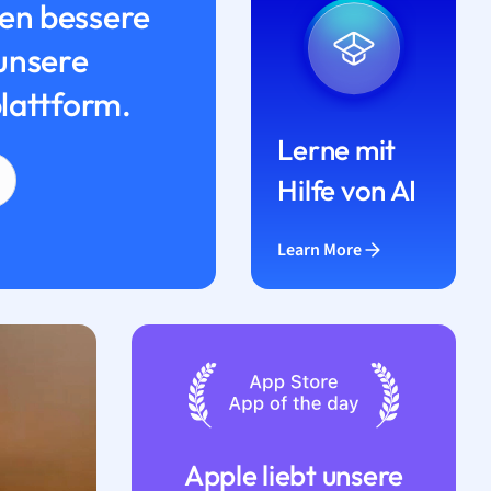
n bessere
unsere
lattform.
Lerne mit
Hilfe von AI
Learn More
Apple liebt unsere