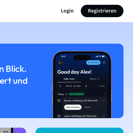
Login
Registrieren
n Blick.
iert und