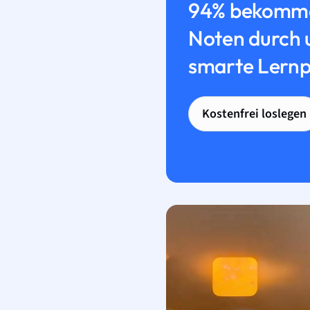
94% bekomme
Noten durch 
smarte Lernp
Kostenfrei loslegen