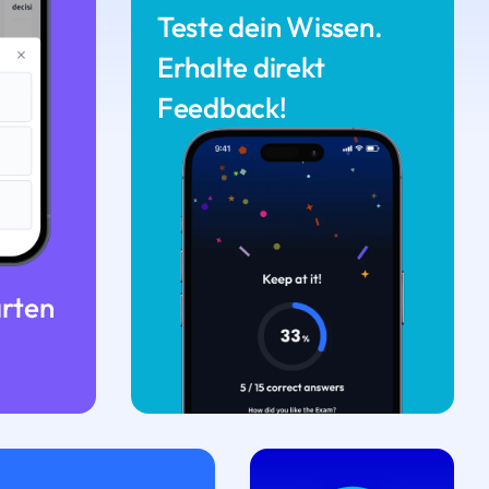
Teste dein Wissen.
Erhalte direkt
Feedback!
arten