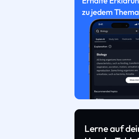
Erhalte Erkläru
zu jedem Thema
Lerne auf de