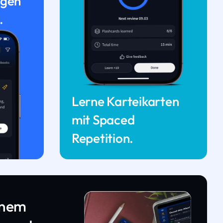
ngen
.
Lerne Karteikarten
mit Spaced
Repetition.
inem