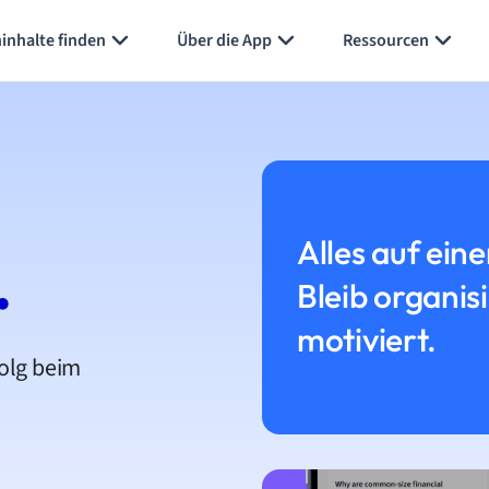
inhalte finden
Über die App
Ressourcen
Alles auf eine
.
Bleib organis
motiviert.
folg beim