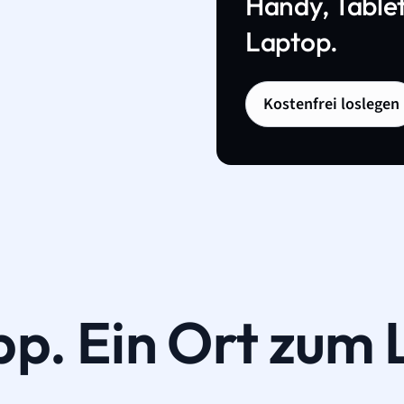
Handy, Tablet
Laptop.
Kostenfrei loslegen
pp. Ein Ort zum 