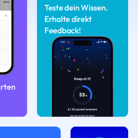
Teste dein Wissen.
Erhalte direkt
Feedback!
arten