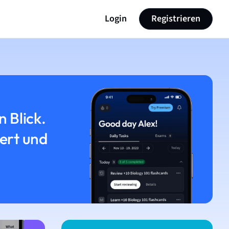
Login
Registrieren
n Blick.
iert und