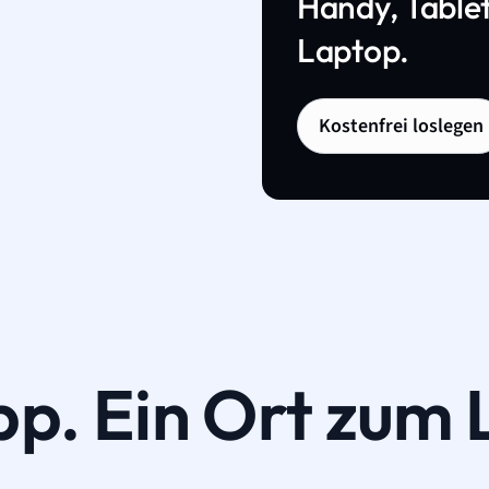
Handy, Tablet
Laptop.
Kostenfrei loslegen
pp. Ein Ort zum 