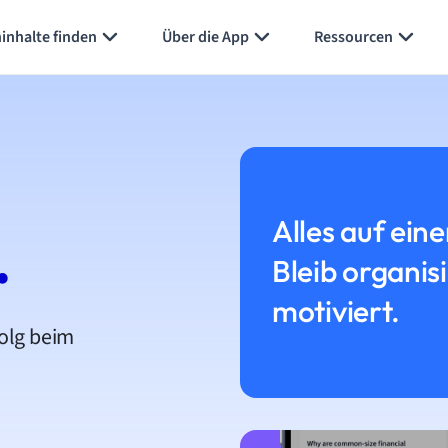
inhalte finden
Über die App
Ressourcen
Alles auf eine
.
Bleib organis
motiviert.
folg beim