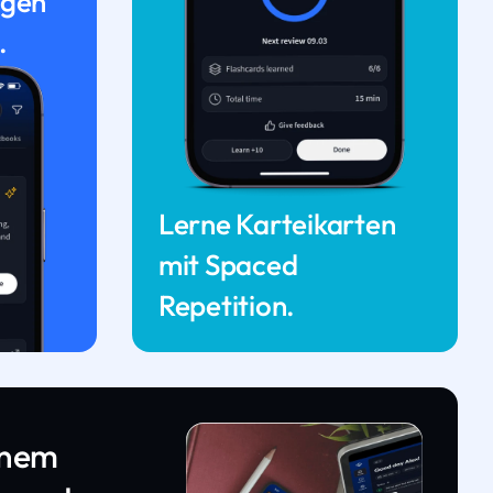
ngen
.
Lerne Karteikarten
mit Spaced
Repetition.
inem