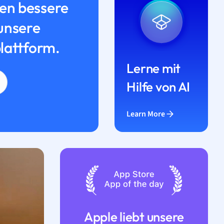
n bessere
unsere
lattform.
Lerne mit
Hilfe von AI
Learn More
Apple liebt unsere