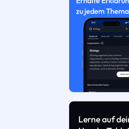
Erhalte Erkläru
zu jedem Thema
Lerne auf de