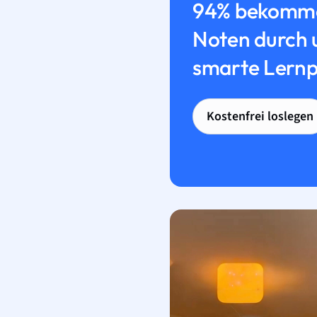
94% bekomme
Noten durch 
smarte Lernp
Kostenfrei loslegen