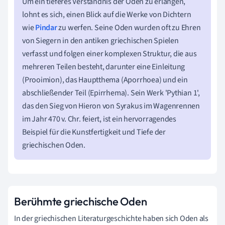
Um ein tieferes Verständnis der Oden zu erlangen,
lohnt es sich, einen Blick auf die Werke von Dichtern
wie
Pindar
zu werfen. Seine Oden wurden oft zu Ehren
von Siegern in den antiken griechischen Spielen
verfasst und folgen einer komplexen Struktur, die aus
mehreren Teilen besteht, darunter eine Einleitung
(Prooimion), das Hauptthema (Aporrhoea) und ein
abschließender Teil (Epirrhema). Sein Werk 'Pythian 1',
das den Sieg von Hieron von Syrakus im Wagenrennen
im Jahr 470 v. Chr. feiert, ist ein hervorragendes
Beispiel für die Kunstfertigkeit und Tiefe der
griechischen Oden.
Berühmte griechische Oden
In der griechischen Literaturgeschichte haben sich Oden als