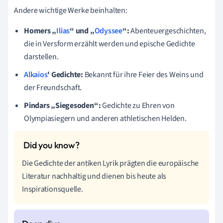
Andere wichtige Werke beinhalten:
Homers „
Ilias
“ und „
Odyssee
“:
Abenteuergeschichten,
die in Versform erzählt werden und epische Gedichte
darstellen.
Alkaios
' Gedichte:
Bekannt für ihre Feier des Weins und
der Freundschaft.
Pindars „Siegesoden“:
Gedichte zu Ehren von
Olympiasiegern und anderen athletischen Helden.
Die Gedichte der antiken Lyrik prägten die europäische
Literatur nachhaltig und dienen bis heute als
Inspirationsquelle.