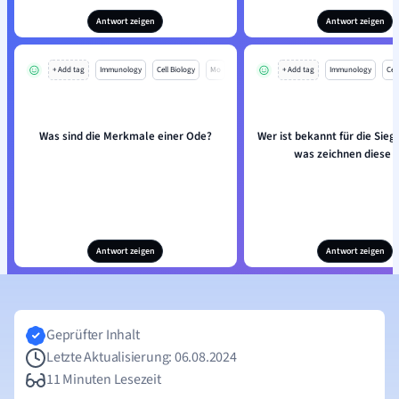
Antwort zeigen
Antwort zeigen
+ Add tag
Immunology
Cell Biology
Mo
+ Add tag
Immunology
Cell
Was sind die Merkmale einer Ode?
Wer ist bekannt für die Sie
was zeichnen diese 
Antwort zeigen
Antwort zeigen
Geprüfter Inhalt
Letzte Aktualisierung: 06.08.2024
11 Minuten Lesezeit