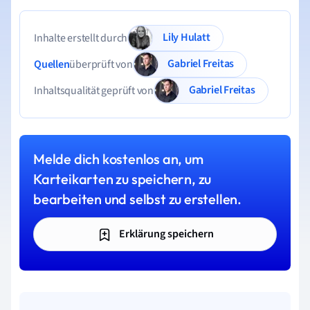
Lily Hulatt
Inhalte erstellt durch
Gabriel Freitas
Quellen
überprüft von
Gabriel Freitas
Inhaltsqualität geprüft von
Melde dich kostenlos an, um
Karteikarten zu speichern, zu
bearbeiten und selbst zu erstellen.
Erklärung speichern