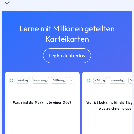
Lerne mit Millionen geteilten
Karteikarten
Leg kostenfrei los
+ Add tag
Immunology
Cell Biology
Mo
+ Add tag
Immunology
Cell
Was sind die Merkmale einer Ode?
Wer ist bekannt für die Sie
was zeichnen diese 