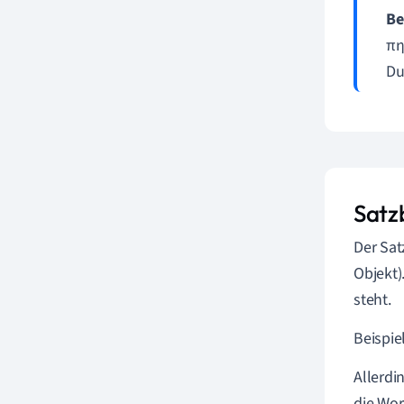
Be
πη
Du 
Satz
Der Sat
Objekt)
steht.
Beispie
Allerdi
die Wor