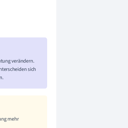
utung verändern.
nterscheiden sich
n.
tung mehr