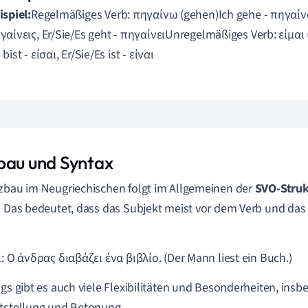
ispiel:
Regelmäßiges Verb: πηγαίνω (gehen)Ich gehe - πηγαίνω
γαίνεις, Er/Sie/Es geht - πηγαίνειUnregelmäßiges Verb: είμαι (s
bist - είσαι, Er/Sie/Es ist - είναι
bau und Syntax
zbau im Neugriechischen folgt im Allgemeinen der
SVO-Struk
. Das bedeutet, dass das Subjekt meist vor dem Verb und da
l: Ο άνδρας διαβάζει ένα βιβλίο. (Der Mann liest ein Buch.)
ngs gibt es auch viele Flexibilitäten und Besonderheiten, ins
tstellung und Betonung.