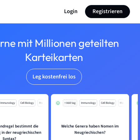
Login
Registrieren
rne mit Millionen geteilten
Karteikarten
Leg kostenfrei los
Immunology
Cell Biology
Mo
+ Add tag
Immunology
Cell Biology
Mo
ndregel bestimmt die
Welche Genera haben Nomen im
 in der neugriechischen
Neugriechischen?
Syntax?