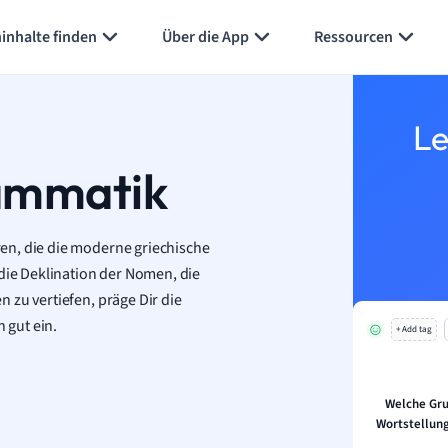
Karteikarten erstellen
Seite zusammenfassen
inhalte finden
Über die App
Ressourcen
Le
ammatik
en, die die moderne griechische
 die Deklination der Nomen, die
 zu vertiefen, präge Dir die
 gut ein.
+ Add tag
Welche Gru
Wortstellung