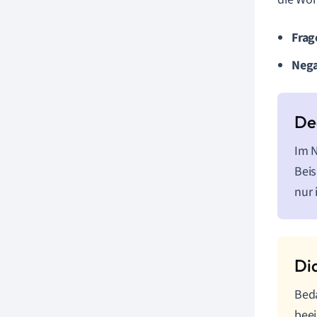
Frag
Nega
Im N
Beis
nur 
Beda
beei