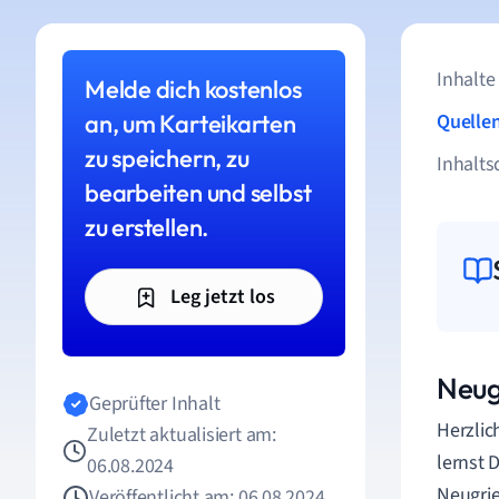
Inhalte
Melde dich kostenlos
an, um Karteikarten
Quelle
zu speichern, zu
Inhalts
bearbeiten und selbst
zu erstellen.
Leg jetzt los
Neug
Geprüfter Inhalt
Herzlic
Zuletzt aktualisiert am:
lernst 
06.08.2024
Neugrie
Veröffentlicht am: 06.08.2024