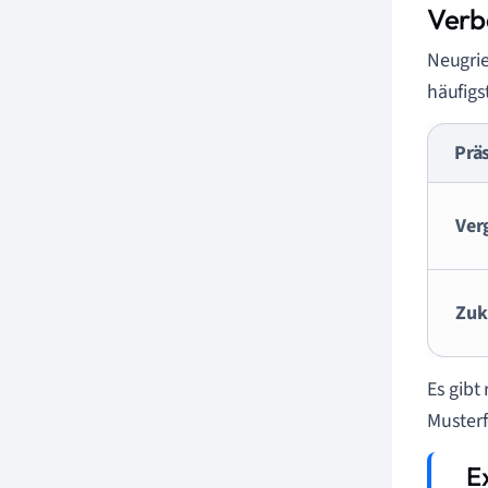
Verb
Neugrie
häufigs
Prä
Ver
Zuk
Es gibt
Musterf