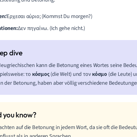
en:
Έρχεσαι αύριο; (Kommst Du morgen?)
tionen:
Δεν πηγαίνω. (Ich gehe nicht.)
eugriechischen kann die Betonung eines Wortes seine Bede
pielsweise: το
κόσμος
(die Welt) und τον
κόσμο
(die Leute) u
in der Betonung, haben aber völlig verschiedene Bedeutunge
chten auf die Betonung in jedem Wort, da sie oft die Bedeu
nflusst als in anderen Sprachen.