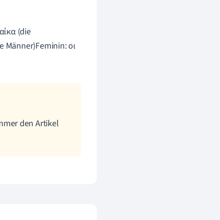
αίκα (die
ie Männer)Feminin: οι
mer den Artikel