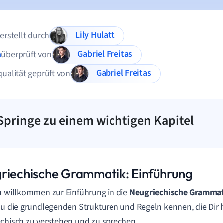
Lily Hulatt
 erstellt durch
Gabriel Freitas
n
überprüft von
Gabriel Freitas
qualität geprüft von
Springe zu einem wichtigen Kapitel
riechische Grammatik: Einführung
h willkommen zur Einführung in die
Neugriechische Gramma
Du die grundlegenden Strukturen und Regeln kennen, die Dir 
chisch zu verstehen und zu sprechen.