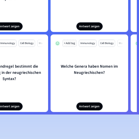
Antwort zeigen
Antwort zeigen
Immunology
Cell Biology
Mo
+ Add tag
Immunology
Cell Biology
Mo
ndregel bestimmt die
Welche Genera haben Nomen im
 in der neugriechischen
Neugriechischen?
Syntax?
Antwort zeigen
Antwort zeigen