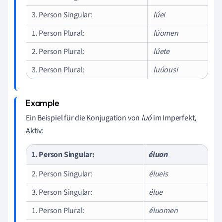
3. Person Singular:
lúei
1. Person Plural:
lúomen
2. Person Plural:
lúete
3. Person Plural:
luúousi
Ein Beispiel für die Konjugation von
luó
im Imperfekt,
Aktiv:
1. Person Singular:
éluon
2. Person Singular:
élueis
3. Person Singular:
élue
1. Person Plural:
éluomen