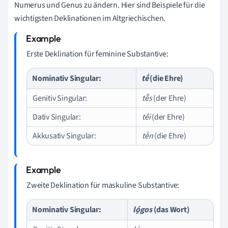
Numerus und Genus zu ändern. Hier sind Beispiele für die
wichtigsten Deklinationen im Altgriechischen.
Erste Deklination für feminine Substantive:
Nominativ Singular:
tḗ
(die Ehre)
Genitiv Singular:
tē̂s
(der Ehre)
Dativ Singular:
têi
(der Ehre)
Akkusativ Singular:
tḕn
(die Ehre)
Zweite Deklination für maskuline Substantive:
Nominativ Singular:
ló̱gos
(das Wort)