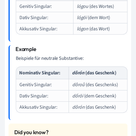
Genitiv Singular:
lógou
(des Wortes)
Dativ Singular:
lógōi
(dem Wort)
Akkusativ Singular:
lógon
(das Wort)
Beispiele für neutrale Substantive:
Nominativ Singular:
dôrón
(das Geschenk)
Genitiv Singular:
dôroû
(des Geschenks)
Dativ Singular:
dốrōi
(dem Geschenk)
Akkusativ Singular:
dôrón
(das Geschenk)