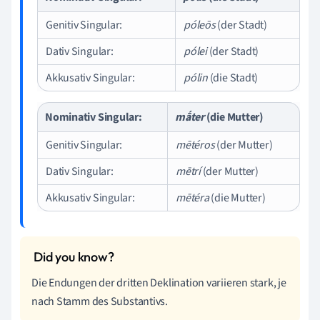
Genitiv Singular:
póleōs
(der Stadt)
Dativ Singular:
pólei
(der Stadt)
Akkusativ Singular:
pólin
(die Stadt)
Nominativ Singular:
mā́ter
(die Mutter)
Genitiv Singular:
mētéros
(der Mutter)
Dativ Singular:
mētrí
(der Mutter)
Akkusativ Singular:
mētéra
(die Mutter)
Die Endungen der dritten Deklination variieren stark, je
nach Stamm des Substantivs.