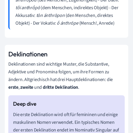
tôi anthrṓpō
(dem Menschen, indirektes Objekt) - Der
Akkusativ:
tòn ánthrōpon
(den Menschen, direktes
Objekt) - Der Vokativ:
ṓ ánthrōpe
(Mensch!, Anrede)
Deklinationen
Deklinationen sind wichtige Muster, die Substantive,
Adjektive und Pronomina folgen, um ihre Formen zu
ändern. Altgriechisch hat drei Hauptdeklinationen: die
erste
,
zweite
und
dritte Deklination
.
Die erste Deklination wird oft für femininen und einige
maskulinen Nomen verwendet. Ein typisches Nomen
der ersten Deklination endet im Nominativ Singular auf