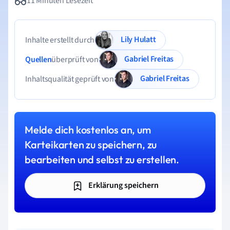
11 Minuten Lesezeit
Lily Hulatt
Inhalte erstellt durch
Gabriel Freitas
Quellen
überprüft von
Gabriel Freitas
Inhaltsqualität geprüft von
Melde dich kostenlos an, um
Karteikarten zu speichern, zu
bearbeiten und selbst zu erstellen.
Erklärung speichern