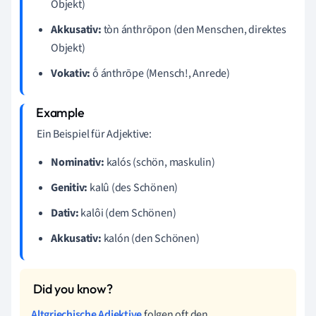
Objekt)
Akkusativ:
tòn ánthrōpon (den Menschen, direktes
Objekt)
Vokativ:
ṓ ánthrōpe (Mensch!, Anrede)
Ein Beispiel für Adjektive:
Nominativ:
kalós (schön, maskulin)
Genitiv:
kalû (des Schönen)
Dativ:
kalôi (dem Schönen)
Akkusativ:
kalón (den Schönen)
Altgriechische Adjektive
folgen oft den