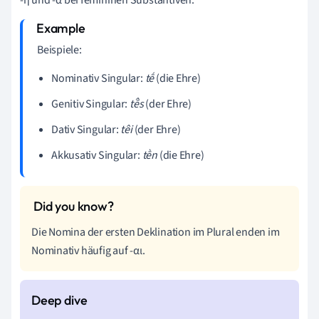
Beispiele:
Nominativ Singular:
tḗ
(die Ehre)
Genitiv Singular:
tē̂s
(der Ehre)
Dativ Singular:
têi
(der Ehre)
Akkusativ Singular:
tḕn
(die Ehre)
Die Nomina der ersten Deklination im Plural enden im
Nominativ häufig auf -αι.