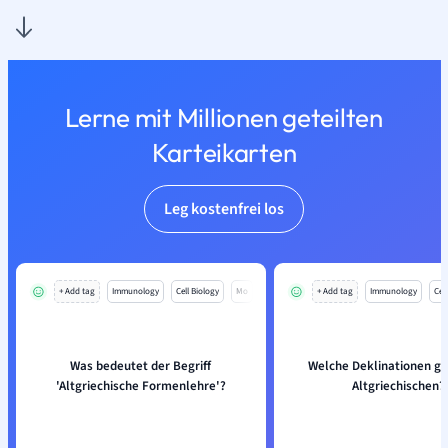
Lerne mit Millionen geteilten
Karteikarten
Leg kostenfrei los
+ Add tag
Immunology
Cell Biology
Mo
+ Add tag
Immunology
Cell
Was bedeutet der Begriff
Welche Deklinationen gi
'Altgriechische Formenlehre'?
Altgriechischen?