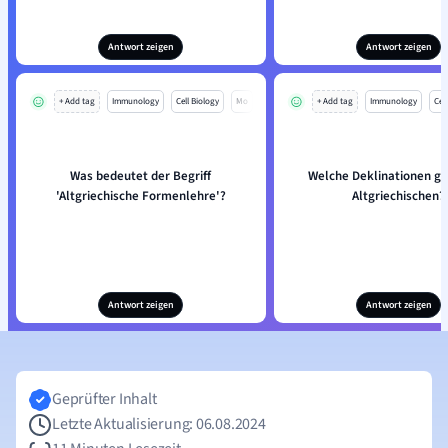
Antwort zeigen
Antwort zeigen
+ Add tag
Immunology
Cell Biology
Mo
+ Add tag
Immunology
Cell
Was bedeutet der Begriff
Welche Deklinationen gi
'Altgriechische Formenlehre'?
Altgriechischen?
Antwort zeigen
Antwort zeigen
Geprüfter Inhalt
Letzte Aktualisierung: 06.08.2024