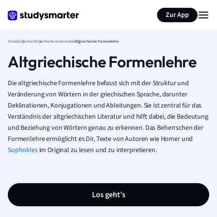
Karteikarten erstellen
Seite zusammenfassen
Zur App
Schule
Griechisch
Griechische Grammatik
Altgriechische Formenlehre
Altgriechische Formenlehre
Die altgriechische Formenlehre befasst sich mit der Struktur und
Veränderung von Wörtern in der griechischen Sprache, darunter
Deklinationen, Konjugationen und Ableitungen. Sie ist zentral für das
Verständnis der altgriechischen Literatur und hilft dabei, die Bedeutung
und Beziehung von Wörtern genau zu erkennen. Das Beherrschen der
Formenlehre ermöglicht es Dir, Texte von Autoren wie Homer und
Sophokles
im Original zu lesen und zu interpretieren.
Los geht’s