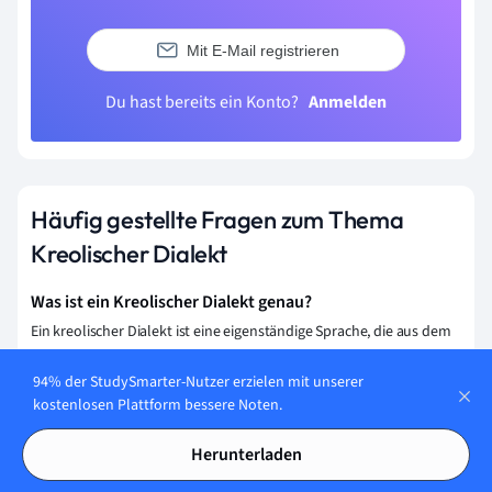
Mit E-Mail registrieren
Du hast bereits ein Konto?
Anmelden
Häufig gestellte Fragen zum Thema
Kreolischer Dialekt
Was ist ein Kreolischer Dialekt genau?
Ein kreolischer Dialekt ist eine eigenständige Sprache, die aus dem
Kontakt zwischen verschiedenen Sprachen entsteht. Meistens
94% der StudySmarter-Nutzer erzielen mit unserer
entwickelt sich ein Kreol aus einer Pidgin-Sprache, die sich
kostenlosen Plattform bessere Noten.
weiterentwickelt und von einer Gemeinschaft als Muttersprache
angenommen wird. Kreolsprachen haben eigene grammatische
Herunterladen
Strukturen und Vokabular.