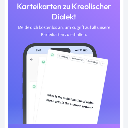
Karteikarten zu Kreolischer
Dialekt
Melde dich kostenlos an, um Zugriff auf all unsere
Karteikarten zu erhalten.