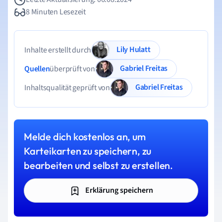
8 Minuten Lesezeit
Lily Hulatt
Inhalte erstellt durch
Gabriel Freitas
Quellen
überprüft von
Gabriel Freitas
Inhaltsqualität geprüft von
Melde dich kostenlos an, um
Karteikarten zu speichern, zu
bearbeiten und selbst zu erstellen.
Erklärung speichern