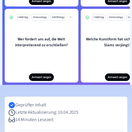
Antwort zeigen
Antwort zeigen
+ Add tag
Immunology
Cell Biology
Mo
+ Add tag
Immunology
Cell
Wer fordert uns auf, die Welt
Welche Kunstform hat sich 
interpretierend zu erschließen?
Slams verjüngt?
Antwort zeigen
Antwort zeigen
Geprüfter Inhalt
Letzte Aktualisierung: 10.04.2025
14 Minuten Lesezeit