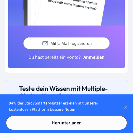
Mit E-Mail registrieren
Du hast bereits ein Konto?
Anmelden
Teste dein Wissen mit Multiple-
Choice-Karteikarten
94% der StudySmarter-Nutzer erzielen mit unserer
kostenlosen Plattform bessere Noten.
Herunterladen
Wer fordert uns auf, die Welt