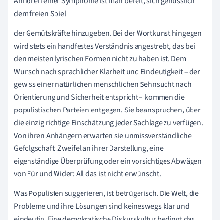
Anhören einer Symphonie ist man bereit, sich genüsslich
dem freien Spiel
der Gemütskräfte hinzugeben. Bei der Wortkunst hingegen
wird stets ein handfestes Verständnis angestrebt, das bei
den meisten lyrischen Formen nicht zu haben ist. Dem
Wunsch nach sprachlicher Klarheit und Eindeutigkeit – der
gewiss einer natürlichen menschlichen Sehnsucht nach
Orientierung und Sicherheit entspricht – kommen die
populistischen Parteien entgegen. Sie beanspruchen, über
die einzig richtige Einschätzung jeder Sachlage zu verfügen.
Von ihren Anhängern erwarten sie unmissverständliche
Gefolgschaft. Zweifel an ihrer Darstellung, eine
eigenständige Überprüfung oder ein vorsichtiges Abwägen
von Für und Wider: All das ist nicht erwünscht.
Was Populisten suggerieren, ist betrügerisch. Die Welt, die
Probleme und ihre Lösungen sind keineswegs klar und
eindeutig. Eine demokratische Diskurskultur bedingt das