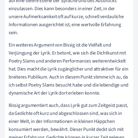
auf eine tiefere Ebene der Sprache und des Ausdrucks
einzulassen. Dies kann besonders in einer Zeit, in der
unsere Aufmerksamkeit oft auf kurze, schnell verdauliche
Informationen ausgerichtet ist, eine wertvolle Erfahrung
sein.
Ein weiteres Argument von Bissig ist die Vielfalt und
Verjüngung der Lyrik. Er betont, wie sich die Dichtkunst mit
Poetry Slams und anderen Performances weiterentwickelt
hat. Dies macht die Lyrik zugänglicher und attraktiver für ein
breiteres Publikum. Auch in diesem Punkt stimme ich zu, da
ich selbst Poetry Slams besucht habe und die lebendige und
dynamische Art der Lyrik dort erleben konnte.
Bissig argumentiert auch, dass Lyrik gut zum Zeitgeist passt,
da Gedichte oft kurz und abgeschlossen sind, was sich in
einer Welt, in der Informationen in kleinen Häppchen
konsumiert werden, bewährt. Dieser Punkt deckt sich mit
meiner Erfahrung. Gedichte können in kurzer Zeit gelesen