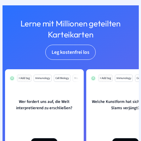
Lerne mit Millionen geteilten
Karteikarten
Leg kostenfrei los
+ Add tag
Immunology
Cell Biology
Mo
+ Add tag
Immunology
Cell
Wer fordert uns auf, die Welt
Welche Kunstform hat sich 
interpretierend zu erschließen?
Slams verjüngt?