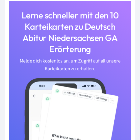
Lerne schneller mit den 10
Karteikarten zu Deutsch
Abitur Niedersachsen GA
Erörterung
Melde dich kostenlos an, um Zugriff auf all unsere
Karteikarten zu erhalten.