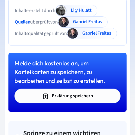
Lily Hulatt
Inhalte erstellt durch
Gabriel Freitas
Quellen
überprüft von
Gabriel Freitas
Inhaltsqualität geprüft von
Melde dich kostenlos an, um
Karteikarten zu speichern, zu
bearbeiten und selbst zu erstellen.
Erklärung speichern
Springe zu einem wichtigen