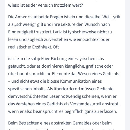
wieso ist es der Versuch trotzdem wert?
Die Antwort auf beide Fragen ist ein und dieselbe: Weil Lyrik
als „schwierig“ gilt und ihre Lektüre den Wunsch nach
Eindeutigkeit frustriert. Lyrik ist typischerweise nicht zu
lesen und sogleich zu verstehen wie ein Sachtext oder
realistischer Erzähltext. Oft
ist sie in die subjektive Färbung eines lyrischen Ichs
getaucht, oder es dominieren klangliche, grafische oder
überhaupt sprachliche Elemente das Wesen eines Gedichts
– und nicht etwa die blosse Kommunikation eines
spezifischen Inhalts. Als überfordernd müssen Gedichte
dem verschüchterten Leser notwendig scheinen, wenn er
das Verstehen eines Gedichts als Verstandesurteil anstrebt,
wenn er also beansprucht, es begrifflich ganz zu erfassen.
Beim Betrachten eines abstrakten Gemäldes oder beim