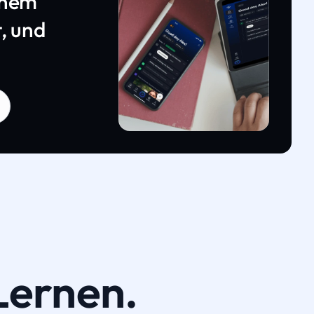
inem
, und
Lernen.