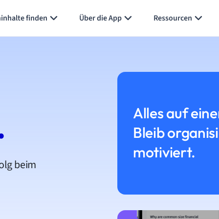
inhalte finden
Über die App
Ressourcen
Alles auf eine
.
Bleib organis
motiviert.
folg beim