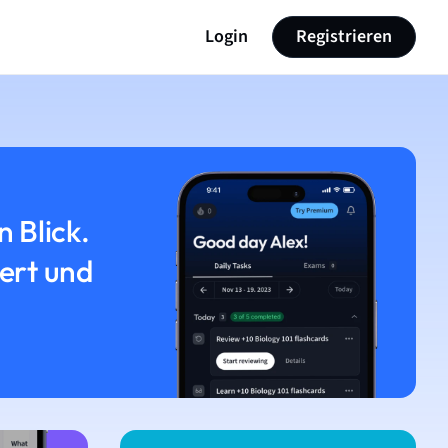
Login
Registrieren
n Blick.
iert und