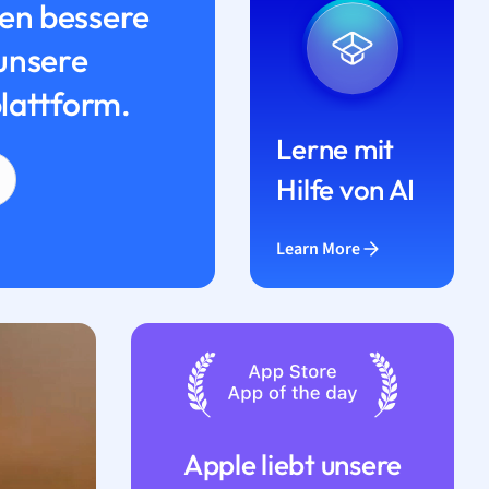
n bessere
unsere
lattform.
Lerne mit
Hilfe von AI
Learn More
Apple liebt unsere