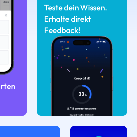
Teste dein Wissen.
Erhalte direkt
Feedback!
arten