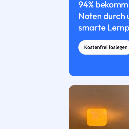
94% bekomme
Noten durch 
smarte Lernp
Kostenfrei loslegen