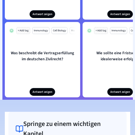
Antwort zeigen
Antwort zeigen
+ Add tag
Immunology
Cell Biology
Mo
+ Add tag
Immunology
Cell
Was beschreibt die Vertragserfüllung
Wie sollte eine Frists
im deutschen Zivilrecht?
idealerweise erfolg
Antwort zeigen
Antwort zeigen
Springe zu einem wichtigen
Kapitel