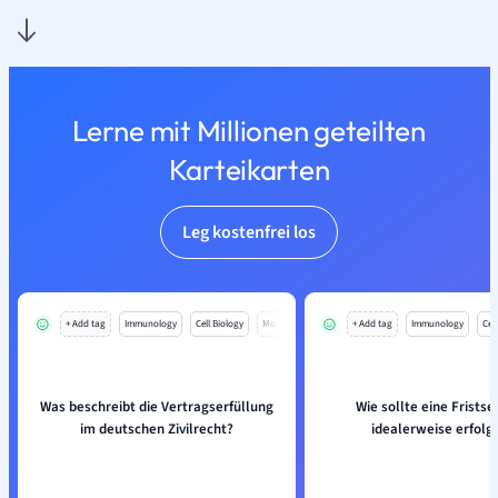
Lerne mit Millionen geteilten
Karteikarten
Leg kostenfrei los
+ Add tag
Immunology
Cell Biology
Mo
+ Add tag
Immunology
Cell
Was beschreibt die Vertragserfüllung
Wie sollte eine Frists
im deutschen Zivilrecht?
idealerweise erfolg