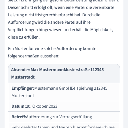
sie zur Erbringung der geschuldeten Leistung aufzufordern.
Dieser Schritt erfolgt oft, wenn eine Partei die vereinbarte
Leistung nicht fristgerecht erbracht hat. Durch die
Aufforderung wird die andere Partei auf ihre
Verpflichtungen hingewiesen und erhält die Möglichkeit,
diese zu erfüllen.
Ein Muster für eine solche Aufforderung könnte
folgendermaßen aussehen:
Absender:
Max MustermannMusterstraße 112345
Musterstadt
Empfänger:
Mustermann GmbHBeispielweg 212345
Musterstadt
Datum:
20. Oktober 2023
Betreff:
Aufforderung zur Vertragserfüllung
Sehr geehrte Damen und Herren,hiermit fordere ich Sie