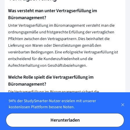
Was versteht man unter Vertragserfüllung im
Büromanagement?
Unter Vertragserfüllung im Büromanagement versteht man die
ordnungsgemäße und fristgerechte Erfüllung der vertraglichen
Pflichten zwischen den Vertragspartnern. Dies beinhaltet die
Lieferung von Waren oder Dienstleistungen gemäß den
vereinbarten Bedingungen. Eine erfolgreiche Vertragserfüllung ist
entscheidend für die Kundenzufriedenheit und die
Aufrechterhaltung von Geschäftsbeziehungen.
Welche Rolle spielt die Vertragserfüllung im
Büromanagement?
Die Vertragserfüllung im Büromanagement sichert die
ordnungsgemäße Abwicklung von Geschäften und
94% der StudySmarter-Nutzer erzielen mit unserer
Dienstleistungen. Sie gewährleistet, dass alle Vertragsparteien ihre
kostenlosen Plattform bessere Noten.
Verpflichtungen erfüllen, was Vertrauen und langfristige
Geschäftsbeziehungen fördert. Ein gutes Büromanagement
Herunterladen
überwacht und dokumentiert diesen Prozess, um rechtliche und