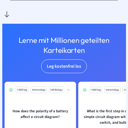
Lerne mit Millionen geteilten
Karteikarten
Leg kostenfrei los
+ Add tag
Immunology
Cell Biology
Mo
+ Add tag
Immunology
Cell
How does the polarity of a battery
What is the first step in 
affect a circuit diagram?
simple circuit diagram with
switch, and bulb?