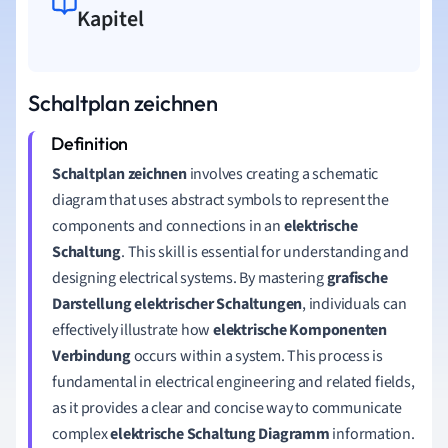
Kapitel
Schaltplan zeichnen
Schaltplan zeichnen
involves creating a schematic
diagram that uses abstract symbols to represent the
components and connections in an
elektrische
Schaltung
. This skill is essential for understanding and
designing electrical systems. By mastering
grafische
Darstellung elektrischer Schaltungen
, individuals can
effectively illustrate how
elektrische Komponenten
Verbindung
occurs within a system. This process is
fundamental in electrical engineering and related fields,
as it provides a clear and concise way to communicate
complex
elektrische Schaltung Diagramm
information.