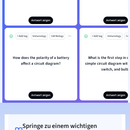
Antwort zeigen
Antwort zeigen
+ Add tag
Immunology
Cell Biology
Mo
+ Add tag
Immunology
Cell
How does the polarity of a battery
What is the first step in 
affect a circuit diagram?
simple circuit diagram with
switch, and bulb?
Antwort zeigen
Antwort zeigen
Springe zu einem wichtigen