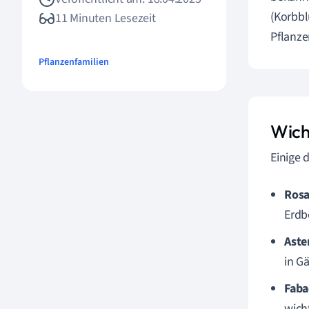
(Korbbl
11 Minuten Lesezeit
Pflanze
Pflanzenfamilien
Wich
Einige 
Rosa
Erdb
Aste
in Gä
Faba
wich