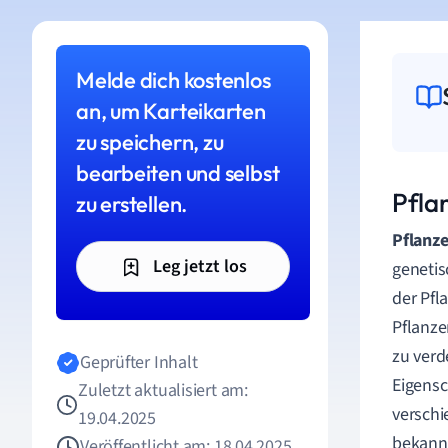
Melde dich kostenlos
an, um Karteikarten
zu speichern, zu
bearbeiten und selbst
Pfla
zu erstellen.
Pflanz
Leg jetzt los
genetisc
der Pfl
Pflanze
zu verd
Geprüfter Inhalt
Eigensc
Zuletzt aktualisiert am:
verschi
19.04.2025
bekannt
Veröffentlicht am: 18.04.2025