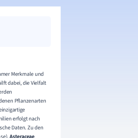
samer Merkmale und
ft dabei, die Vielfalt
werden
edenen Pflanzenarten
einzigartige
ilien erfolgt nach
ische Daten. Zu den
se),
Asteraceae