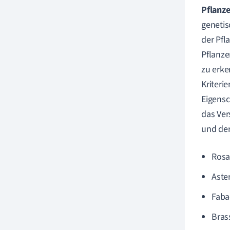
Pflanz
genetisc
der Pfl
Pflanze
zu erke
Kriteri
Eigensc
das Ver
und der
Rosa
Aste
Faba
Bras