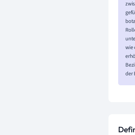
zwis
gefü
bota
Roll
unte
wie 
erhö
Bezi
der 
Defi