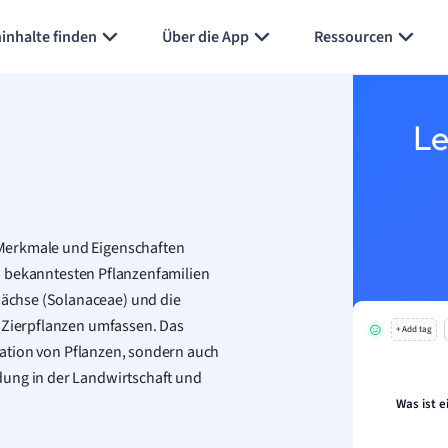
inhalte finden
Über die App
Ressourcen
Le
 Merkmale und Eigenschaften
den bekanntesten Pflanzenfamilien
ächse (Solanaceae) und die
d Zierpflanzen umfassen. Das
+ Add tag
ikation von Pflanzen, sondern auch
dung in der Landwirtschaft und
Was ist e