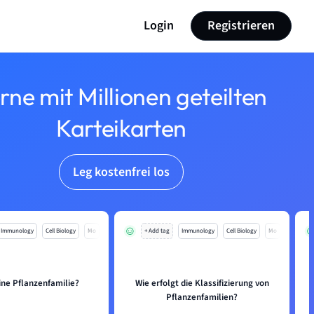
Login
Registrieren
rne mit Millionen geteilten
Karteikarten
Leg kostenfrei los
Immunology
Cell Biology
Mo
+ Add tag
Immunology
Cell Biology
Mo
ine Pflanzenfamilie?
Wie erfolgt die Klassifizierung von
Pflanzenfamilien?