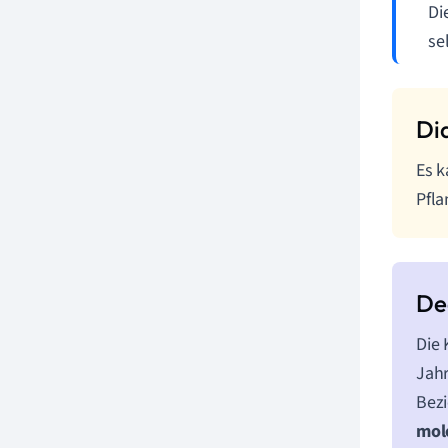
Di
se
Es k
Pfla
Die 
Jahr
Bezi
mol