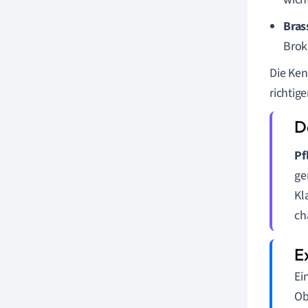
Bras
Brok
Die Ken
richtig
Pf
ge
Kl
ch
Ei
Ob