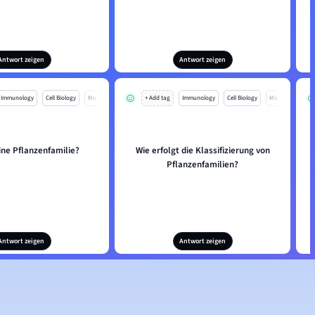
Antwort zeigen
Antwort zeigen
Immunology
Cell Biology
Mo
+ Add tag
Immunology
Cell Biology
Mo
ine Pflanzenfamilie?
Wie erfolgt die Klassifizierung von
Pflanzenfamilien?
Antwort zeigen
Antwort zeigen