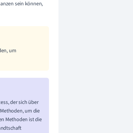
Pflanzen sein können,
nden, um
zess, der sich über
e Methoden, um die
en Methoden ist die
andtschaft