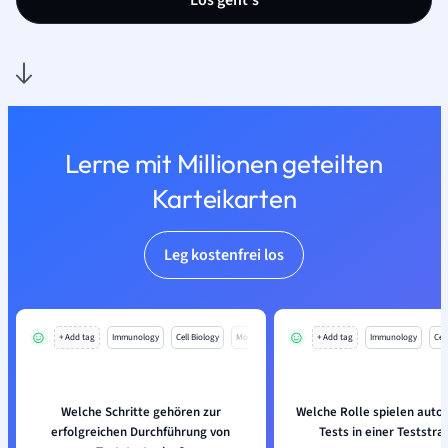
Los geht’s
Lerne mit Millionen geteilten
Karteikarten
Leg kostenfrei los
+ Add tag
Immunology
Cell Biology
Mo
+ Add tag
Immunology
Cell
Welche Schritte gehören zur
Welche Rolle spielen auto
erfolgreichen Durchführung von
Tests in einer Teststra