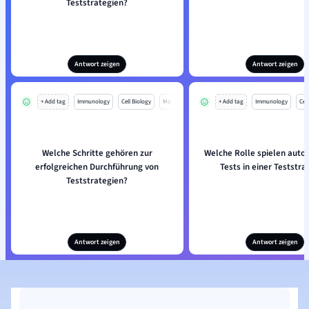
Teststrategien?
Antwort zeigen
Antwort zeigen
+ Add tag
Immunology
Cell Biology
Mo
+ Add tag
Immunology
Cell
Welche Schritte gehören zur
Welche Rolle spielen auto
erfolgreichen Durchführung von
Tests in einer Teststra
Teststrategien?
Antwort zeigen
Antwort zeigen