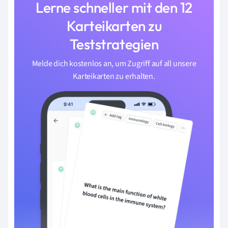
Lerne schneller mit den 12
Karteikarten zu
Teststrategien
Melde dich kostenlos an, um Zugriff auf all unsere
Karteikarten zu erhalten.