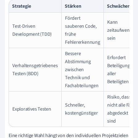
Strategie
Stärken
Schwächen
Fördert
Kann
Test-Driven
sauberen Code,
zeitaufwendig
Development (TDD)
frühe
sein
Fehlererkennung
Bessere
Erfordert
Abstimmung
Verhaltensgetriebenes
Beteiligung
zwischen
Testen (BDD)
aller
Technik und
Beteiligten
Fachabteilungen
Risiko, dass
Schneller,
nicht alle Fälle
Exploratives Testen
kostengünstiger
abgedeckt
sind
Eine richtige Wahl hängt von den individuellen Projektzielen