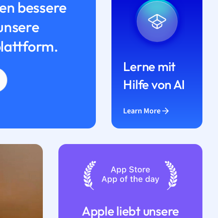
n bessere
unsere
lattform.
Lerne mit
Hilfe von AI
Learn More
Apple liebt unsere