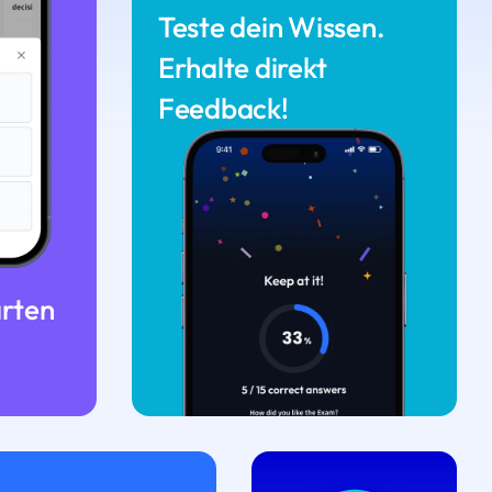
Teste dein Wissen.
Erhalte direkt
Feedback!
arten