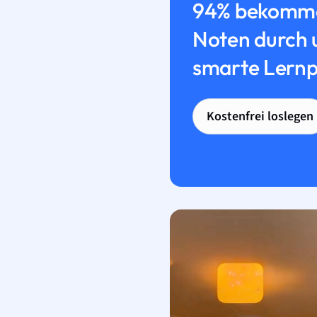
94% bekomme
Noten durch 
smarte Lernp
Kostenfrei loslegen