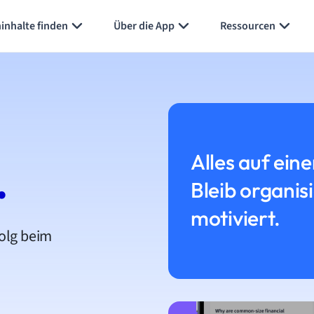
inhalte finden
Über die App
Ressourcen
Alles auf eine
.
Bleib organis
motiviert.
folg beim