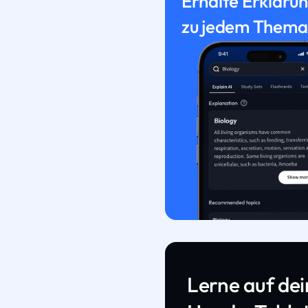
Erhalte Erkläru
zu jedem Thema
Lerne auf de