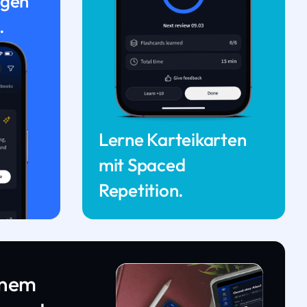
ngen
.
Lerne Karteikarten
mit Spaced
Repetition.
inem