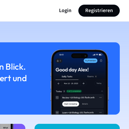
Login
Registrieren
n Blick.
iert und