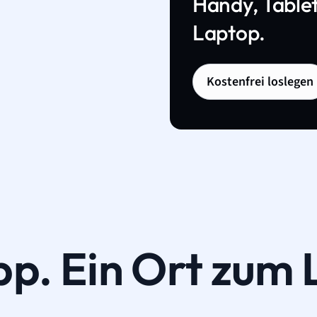
Handy, Tablet
Laptop.
Kostenfrei loslegen
pp. Ein Ort zum 