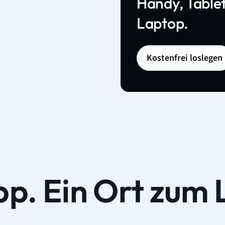
Handy, Tablet
Laptop.
Kostenfrei loslegen
pp. Ein Ort zum 