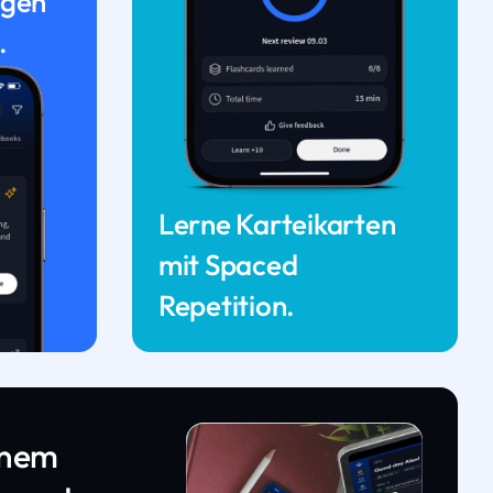
ngen
.
Lerne Karteikarten
mit Spaced
Repetition.
inem