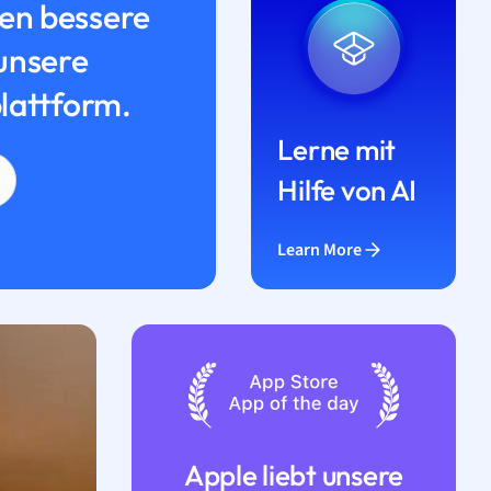
n bessere
unsere
lattform.
Lerne mit
Hilfe von AI
Learn More
Apple liebt unsere