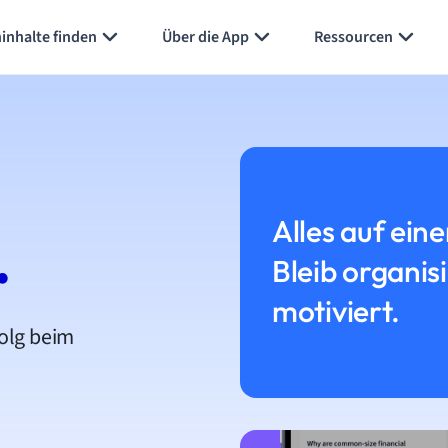
inhalte finden
Über die App
Ressourcen
Alles auf eine
.
Bleib organis
motiviert.
folg beim