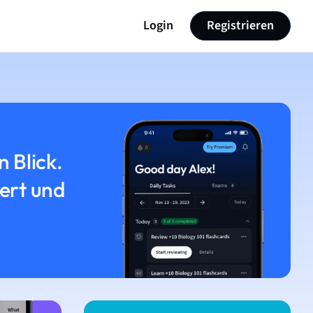
Login
Registrieren
n Blick.
iert und