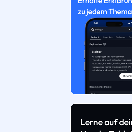
Erhalte Erkläru
zu jedem Thema
Lerne auf de