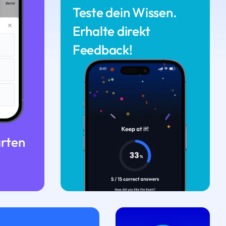
Teste dein Wissen.
Erhalte direkt
Feedback!
arten