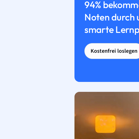
94% bekomme
Noten durch 
smarte Lernp
Kostenfrei loslegen