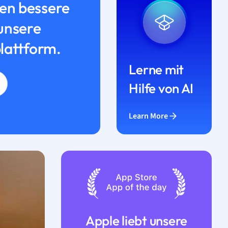
n bessere
unsere
lattform.
Lerne mit
Hilfe von AI
Learn More
Apple liebt unsere