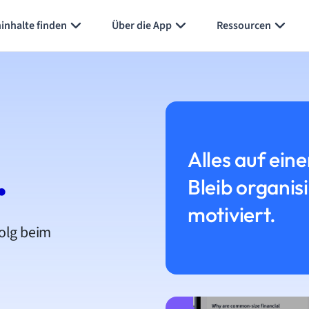
inhalte finden
Über die App
Ressourcen
Alles auf eine
.
Bleib organis
motiviert.
folg beim