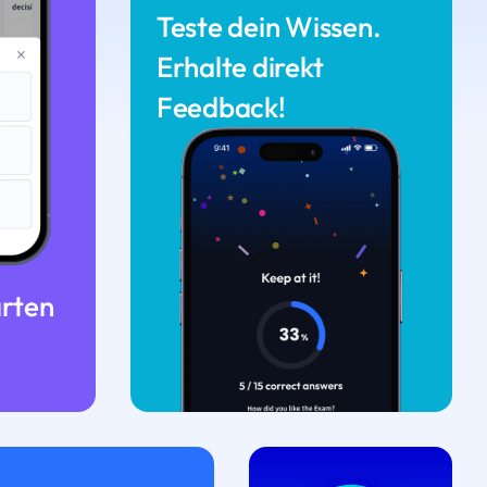
Teste dein Wissen.
Erhalte direkt
Feedback!
arten