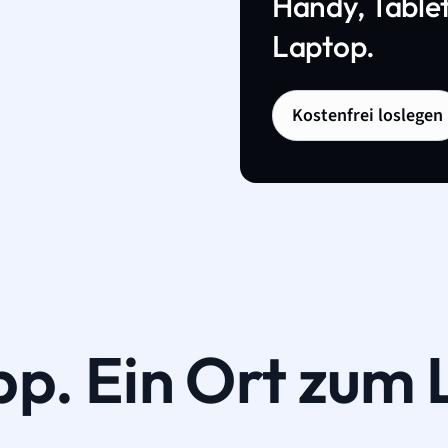
Handy, Tablet
Laptop.
Kostenfrei loslegen
pp. Ein Ort zum 