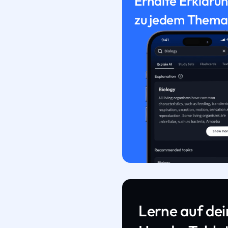
Erhalte Erkläru
zu jedem Thema
Lerne auf de