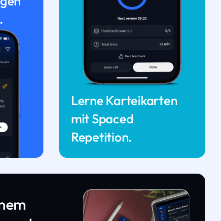
ngen
.
Lerne Karteikarten
mit Spaced
Repetition.
inem