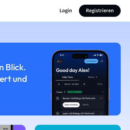
Login
Registrieren
n Blick.
iert und