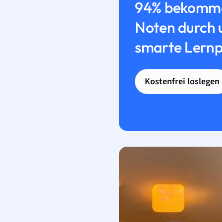
94% bekomme
Noten durch 
smarte Lernp
Kostenfrei loslegen