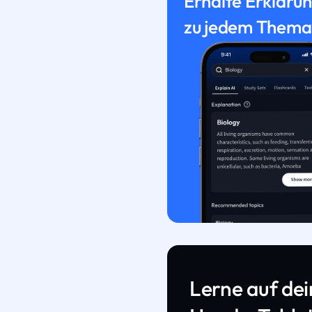
Erhalte Erkläru
zu jedem Thema
Lerne auf de