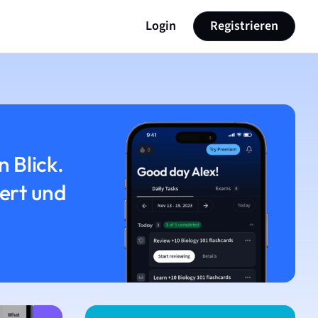
Login
Registrieren
n Blick.
iert und