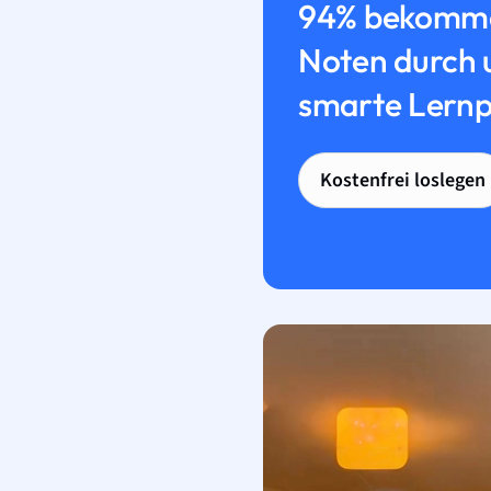
94% bekomme
Noten durch 
smarte Lernp
Kostenfrei loslegen