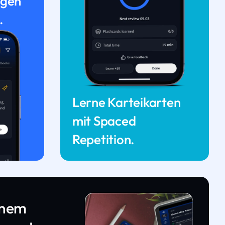
ngen
.
Lerne Karteikarten
mit Spaced
Repetition.
inem