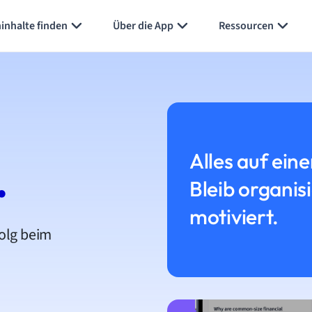
inhalte finden
Über die App
Ressourcen
Alles auf eine
.
Bleib organis
motiviert.
folg beim