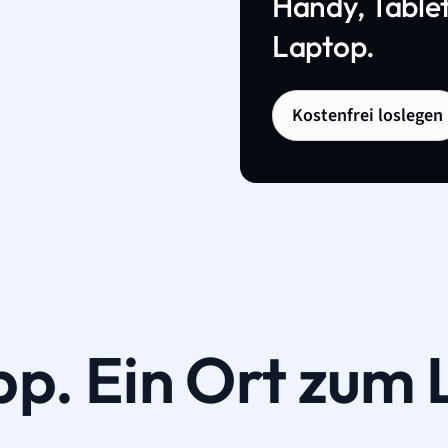
Handy, Tablet
Laptop.
Kostenfrei loslegen
pp. Ein Ort zum 