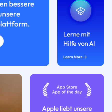
n bessere
unsere
lattform.
Lerne mit
Hilfe von AI
Learn More
Apple liebt unsere