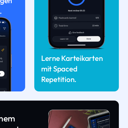
ngen
.
Lerne Karteikarten
mit Spaced
Repetition.
inem