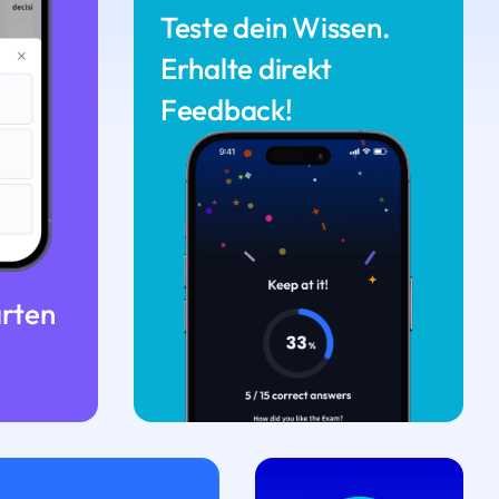
Teste dein Wissen.
Erhalte direkt
Feedback!
arten