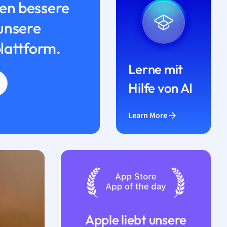
n bessere
unsere
lattform.
Lerne mit
Hilfe von AI
Learn More
Apple liebt unsere