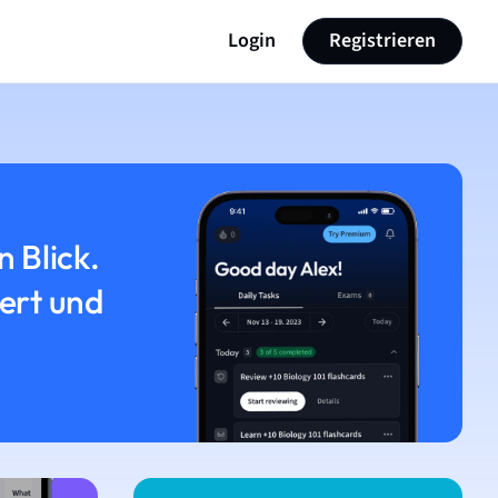
Login
Registrieren
n Blick.
iert und