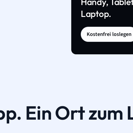
Handy, Tablet
Laptop.
Kostenfrei loslegen
pp. Ein Ort zum 