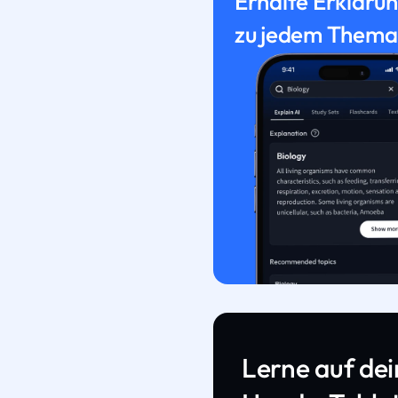
Erhalte Erkläru
zu jedem Thema
Lerne auf de