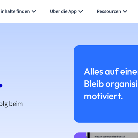
inhalte finden
Über die App
Ressourcen
Alles auf eine
.
Bleib organis
motiviert.
folg beim