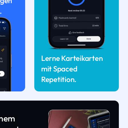
ngen
.
Lerne Karteikarten
mit Spaced
Repetition.
inem