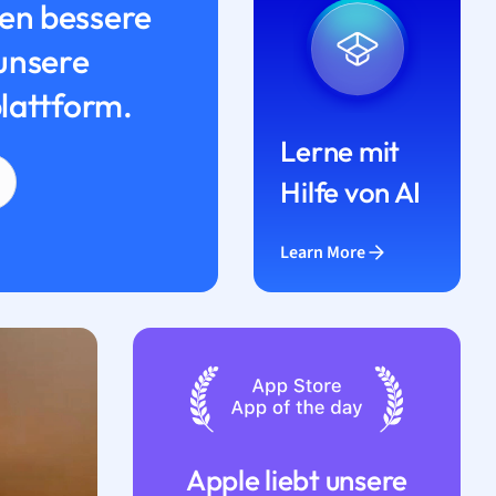
n bessere
unsere
lattform.
Lerne mit
Hilfe von AI
Learn More
Apple liebt unsere