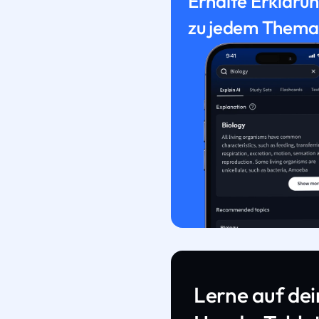
Erhalte Erkläru
zu jedem Thema
Lerne auf de