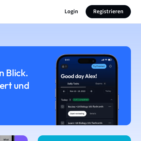
Login
Registrieren
n Blick.
iert und