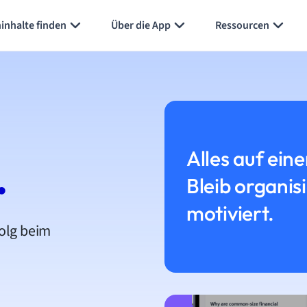
inhalte finden
Über die App
Ressourcen
Alles auf eine
.
Bleib organis
motiviert.
folg beim