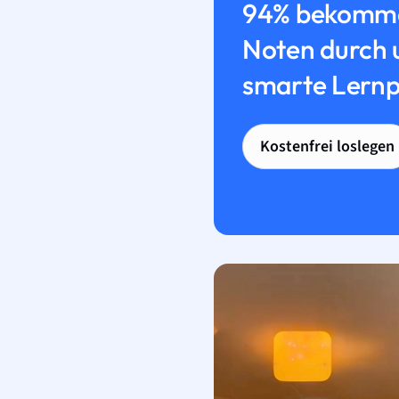
94% bekomme
Noten durch 
smarte Lernp
Kostenfrei loslegen