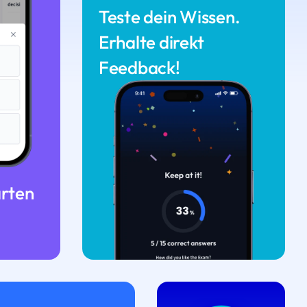
Teste dein Wissen.
Erhalte direkt
Feedback!
arten