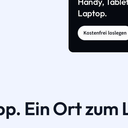
Handy, Tablet
Laptop.
Kostenfrei loslegen
pp. Ein Ort zum 