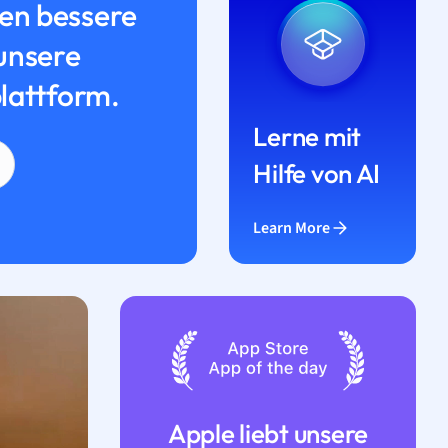
n bessere
unsere
lattform.
Lerne mit
Hilfe von AI
Learn More
Apple liebt unsere