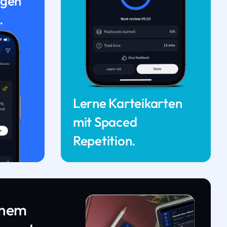
ngen
.
Lerne Karteikarten
mit Spaced
Repetition.
inem