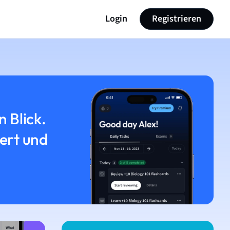
Login
Registrieren
n Blick.
iert und