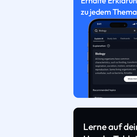
Erhalte Erkläru
zu jedem Thema
Lerne auf de