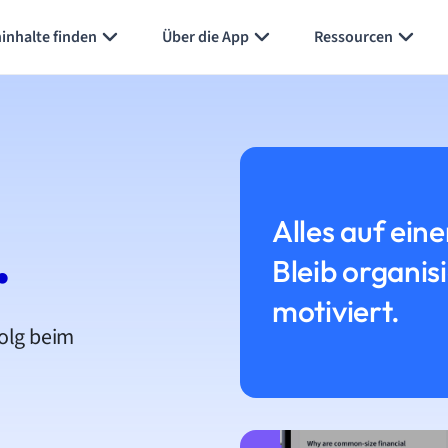
inhalte finden
Über die App
Ressourcen
Alles auf eine
.
Bleib organis
motiviert.
folg beim