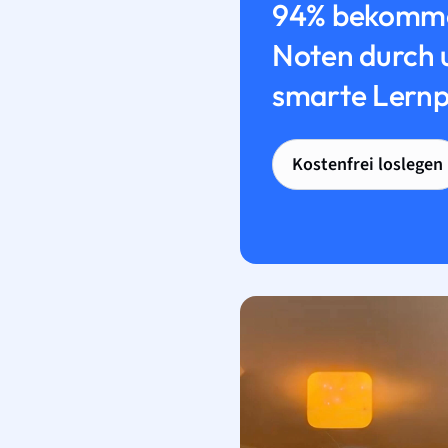
94% bekomme
Noten durch 
smarte Lernp
Kostenfrei loslegen