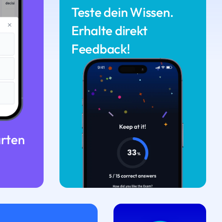
Teste dein Wissen.
Erhalte direkt
Feedback!
arten