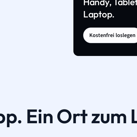
Handy, Tablet
Laptop.
Kostenfrei loslegen
pp. Ein Ort zum 