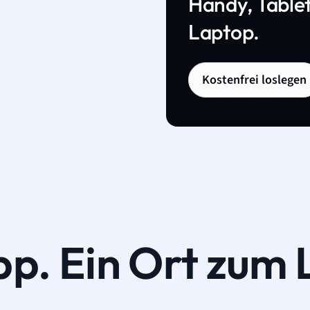
Handy, Tablet
Laptop.
Kostenfrei loslegen
pp. Ein Ort zum 