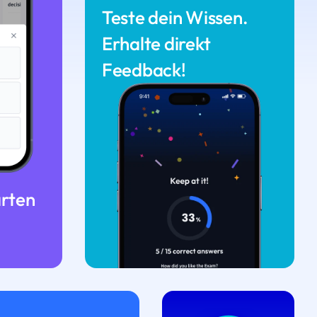
Teste dein Wissen.
Erhalte direkt
Feedback!
arten