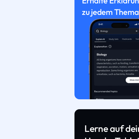
Erhalte Erkläru
zu jedem Thema
Lerne auf de