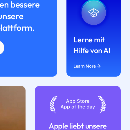
n bessere
unsere
lattform.
Lerne mit
Hilfe von AI
Learn More
Apple liebt unsere