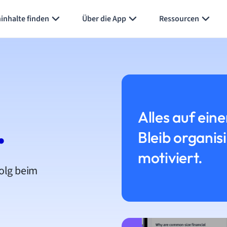
inhalte finden
Über die App
Ressourcen
Alles auf eine
.
Bleib organis
motiviert.
folg beim