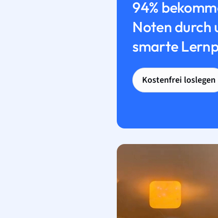
94% bekomme
Noten durch 
smarte Lernp
Kostenfrei loslegen