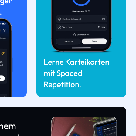
ngen
.
Lerne Karteikarten
mit Spaced
Repetition.
inem