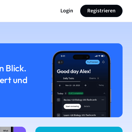
Login
Registrieren
n Blick.
iert und