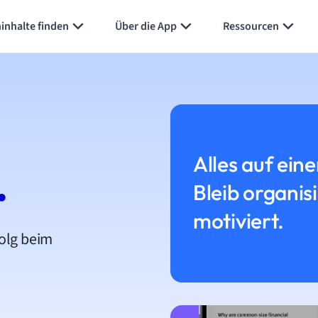
inhalte finden
Über die App
Ressourcen
Alles auf eine
.
Bleib organis
motiviert.
folg beim