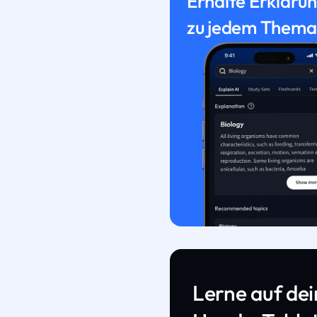
Erhalte Erkläru
zu jedem Thema
Lerne auf de