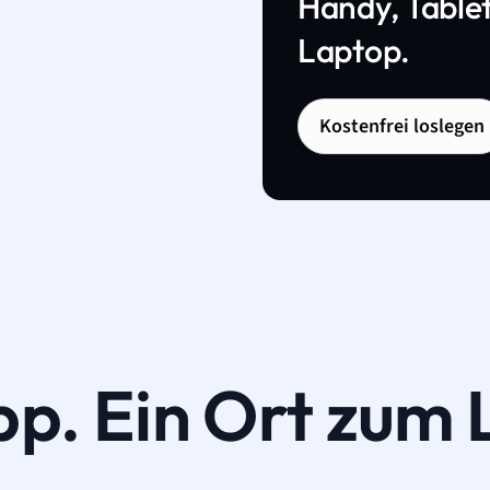
Handy, Tablet
Laptop.
Kostenfrei loslegen
pp. Ein Ort zum 