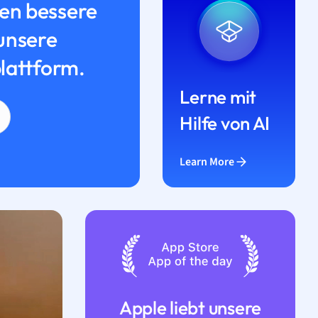
n bessere
unsere
lattform.
Lerne mit
Hilfe von AI
Learn More
Apple liebt unsere