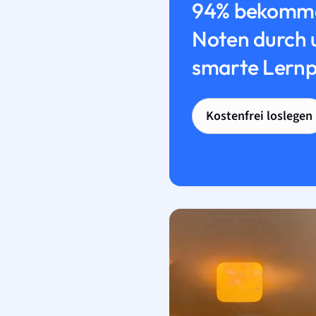
94% bekomme
Noten durch 
smarte Lernp
Kostenfrei loslegen