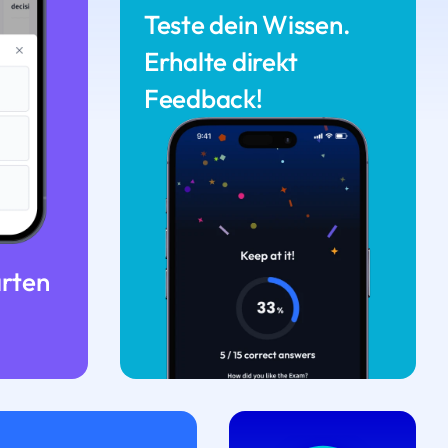
Teste dein Wissen.
Erhalte direkt
Feedback!
arten