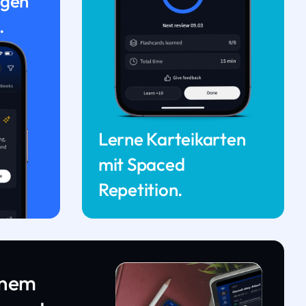
ngen
.
Lerne Karteikarten
mit Spaced
Repetition.
inem