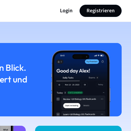
Login
Registrieren
n Blick.
iert und