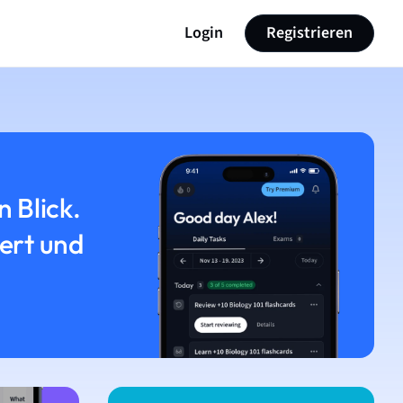
Login
Registrieren
n Blick.
iert und