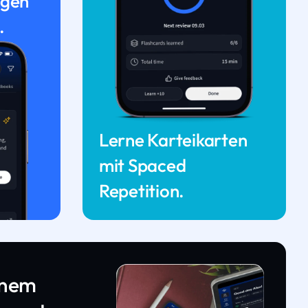
ngen
.
Lerne Karteikarten
mit Spaced
Repetition.
inem