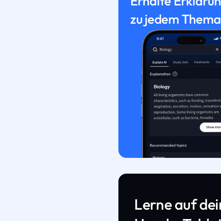
Erhalte Erkläru
zu jedem Thema
Lerne auf de