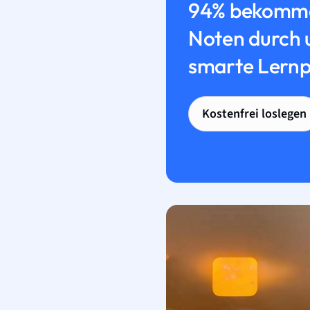
94% bekomme
Noten durch 
smarte Lernp
Kostenfrei loslegen