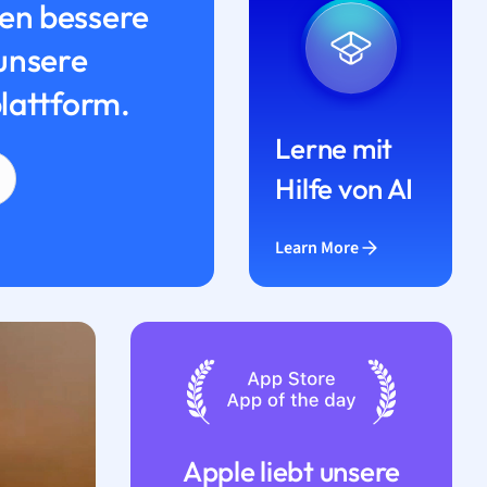
n bessere
unsere
lattform.
Lerne mit
Hilfe von AI
Learn More
Apple liebt unsere