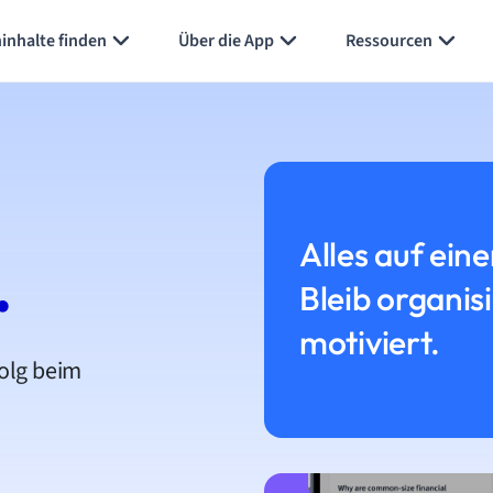
inhalte finden
Über die App
Ressourcen
Alles auf eine
.
Bleib organis
motiviert.
folg beim