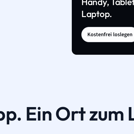
Handy, Tablet
Laptop.
Kostenfrei loslegen
pp. Ein Ort zum 