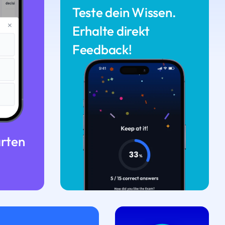
Teste dein Wissen.
Erhalte direkt
Feedback!
arten