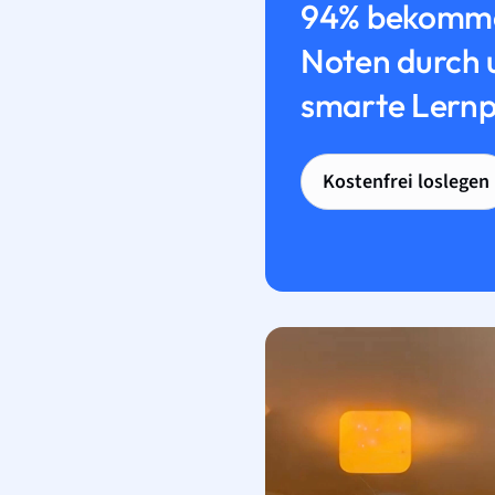
94% bekomme
Noten durch 
smarte Lernp
Kostenfrei loslegen