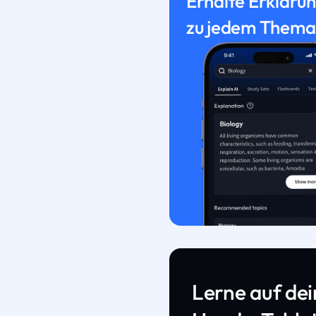
Erhalte Erkläru
zu jedem Thema
Lerne auf de