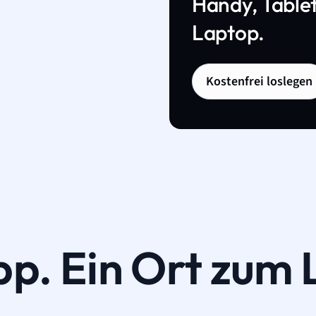
Handy, Tablet
Laptop.
Kostenfrei loslegen
pp. Ein Ort zum 