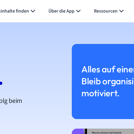
inhalte finden
Über die App
Ressourcen
Alles auf eine
.
Bleib organis
motiviert.
folg beim