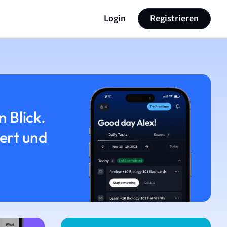
Login
Registrieren
n Blick.
iert und