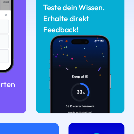
Teste dein Wissen.
Erhalte direkt
Feedback!
arten