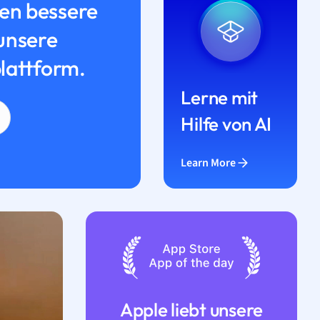
n bessere
unsere
lattform.
Lerne mit
Hilfe von AI
Learn More
Apple liebt unsere