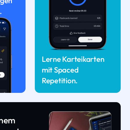
ngen
.
Lerne Karteikarten
mit Spaced
Repetition.
inem