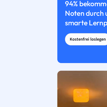
94% bekomme
Noten durch 
smarte Lernp
Kostenfrei loslegen