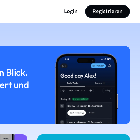
Login
Registrieren
n Blick.
iert und