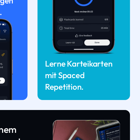
ngen
.
Lerne Karteikarten
mit Spaced
Repetition.
inem