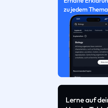
Erhalte Erkläru
zu jedem Thema
Lerne auf de