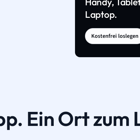
Handy, Tablet
Laptop.
Kostenfrei loslegen
pp. Ein Ort zum 