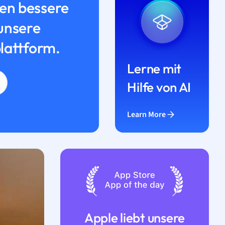
n bessere
unsere
lattform.
Lerne mit
Hilfe von AI
Learn More
Apple liebt unsere