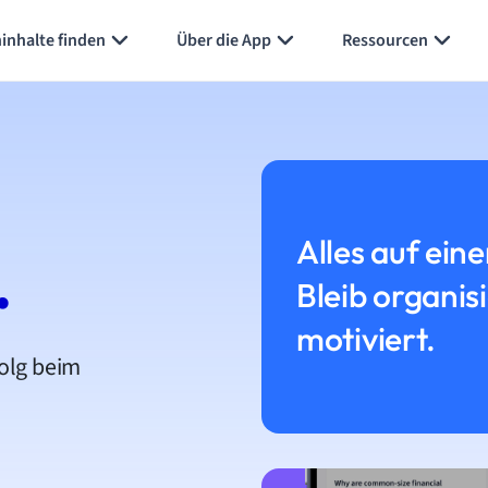
inhalte finden
Über die App
Ressourcen
Alles auf eine
.
Bleib organis
motiviert.
folg beim