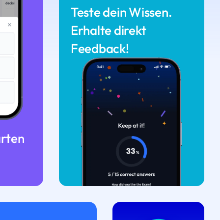
Teste dein Wissen.
Erhalte direkt
Feedback!
arten