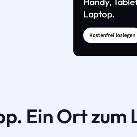
Handy, Tablet
Laptop.
Kostenfrei loslegen
pp. Ein Ort zum 