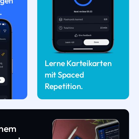
ngen
.
Lerne Karteikarten
mit Spaced
Repetition.
inem