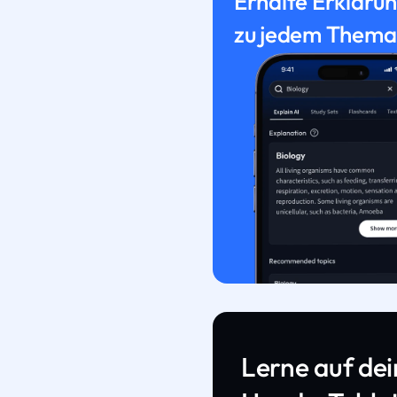
Erhalte Erkläru
zu jedem Thema
Lerne auf de