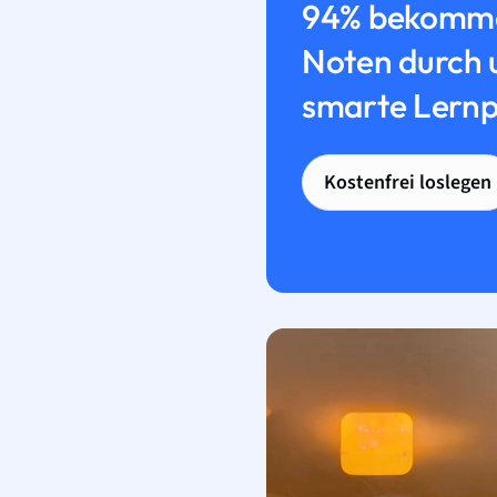
94% bekomme
Noten durch 
smarte Lernp
Kostenfrei loslegen