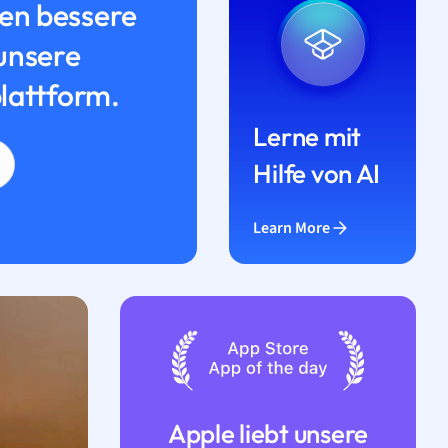
n bessere
unsere
lattform.
Lerne mit
Hilfe von AI
Learn More
Apple liebt unsere