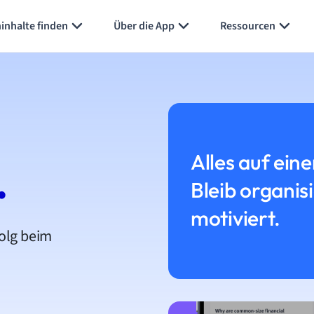
inhalte finden
Über die App
Ressourcen
Alles auf eine
.
Bleib organis
motiviert.
folg beim