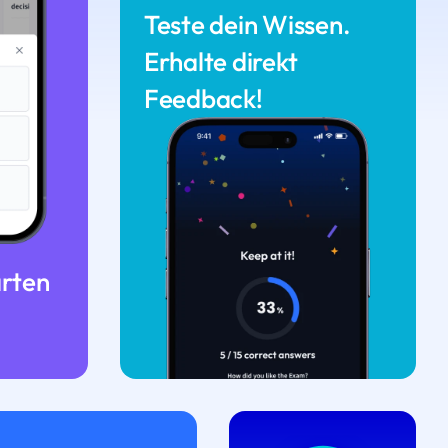
Teste dein Wissen.
Erhalte direkt
Feedback!
arten