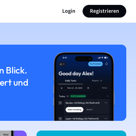
Login
Registrieren
n Blick.
iert und