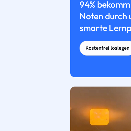
94% bekomme
Noten durch 
smarte Lernp
Kostenfrei loslegen