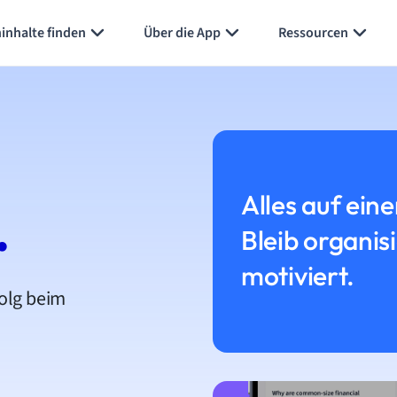
inhalte finden
Über die App
Ressourcen
Alles auf eine
.
Bleib organis
motiviert.
folg beim