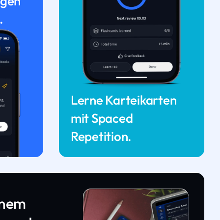
ngen
.
Lerne Karteikarten
mit Spaced
Repetition.
inem