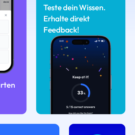
Teste dein Wissen.
Erhalte direkt
Feedback!
arten