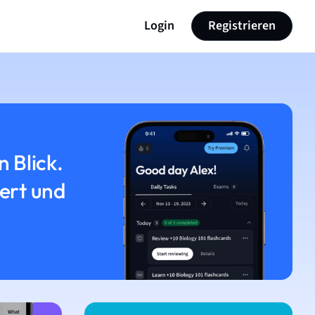
Login
Registrieren
n Blick.
iert und