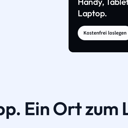
Handy, Tablet
Laptop.
Kostenfrei loslegen
pp. Ein Ort zum 