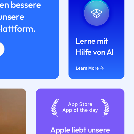
n bessere
unsere
lattform.
Lerne mit
Hilfe von AI
Learn More
Apple liebt unsere