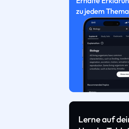
Erhalte Erkläru
zu jedem Thema
Lerne auf de