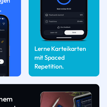
ngen
.
Lerne Karteikarten
mit Spaced
Repetition.
inem