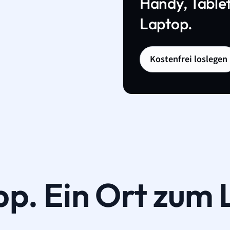
Handy, Tablet
Laptop.
Kostenfrei loslegen
pp. Ein Ort zum 