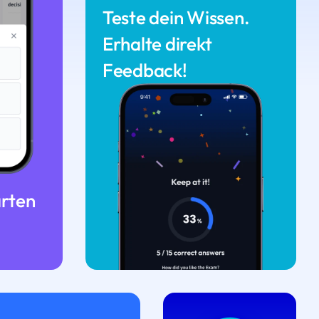
Teste dein Wissen.
Erhalte direkt
Feedback!
arten