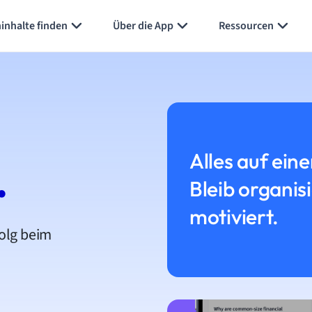
inhalte finden
Über die App
Ressourcen
Alles auf eine
.
Bleib organis
motiviert.
folg beim