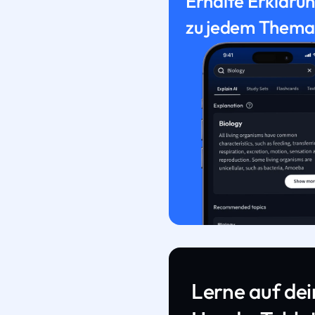
Erhalte Erkläru
zu jedem Thema
Lerne auf de