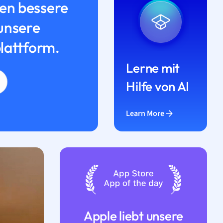
n bessere
unsere
lattform.
Lerne mit
Hilfe von AI
Learn More
Apple liebt unsere