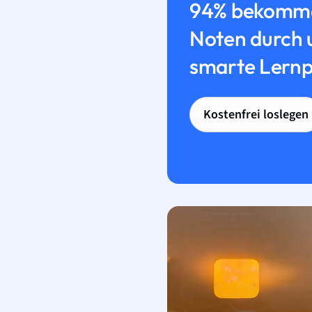
94% bekomme
Noten durch 
smarte Lernp
Kostenfrei loslegen