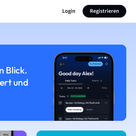
Login
Registrieren
n Blick.
iert und