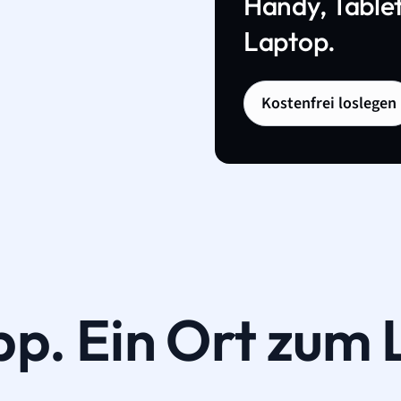
Handy, Tablet
Laptop.
Kostenfrei loslegen
pp. Ein Ort zum 