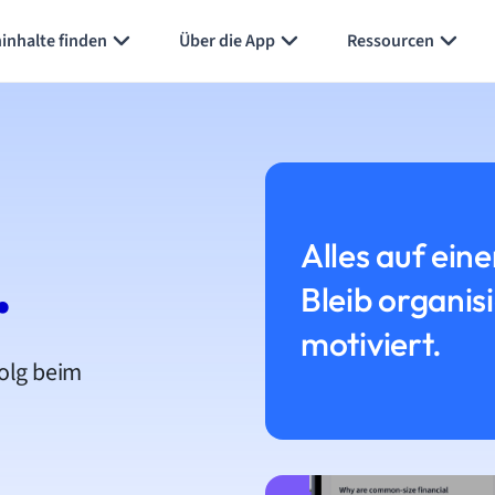
inhalte finden
Über die App
Ressourcen
Alles auf eine
.
Bleib organis
motiviert.
folg beim