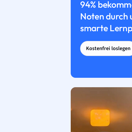
94% bekomme
Noten durch 
smarte Lernp
Kostenfrei loslegen