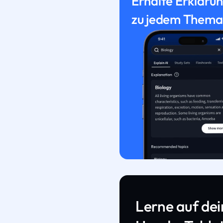
Erhalte Erkläru
zu jedem Thema
Lerne auf de