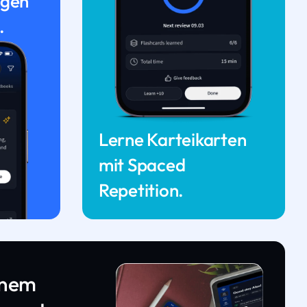
ngen
.
Lerne Karteikarten
mit Spaced
Repetition.
inem