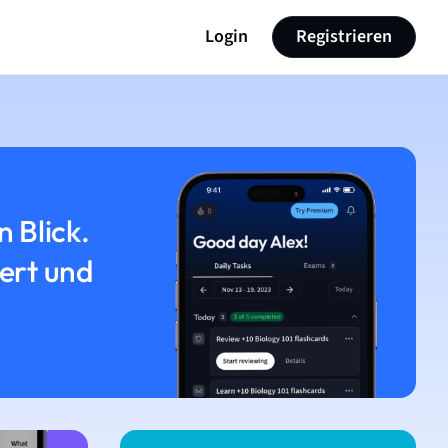
Login
Registrieren
n Blick.
iert und