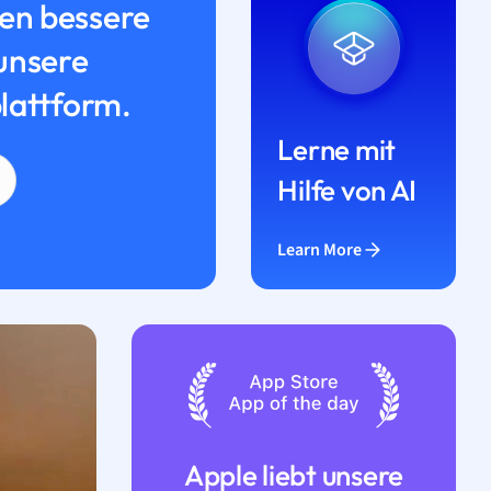
n bessere
unsere
lattform.
Lerne mit
Hilfe von AI
Learn More
Apple liebt unsere