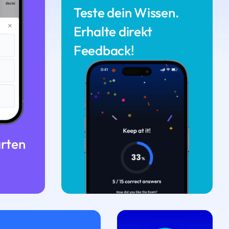
Teste dein Wissen.
Erhalte direkt
Feedback!
arten