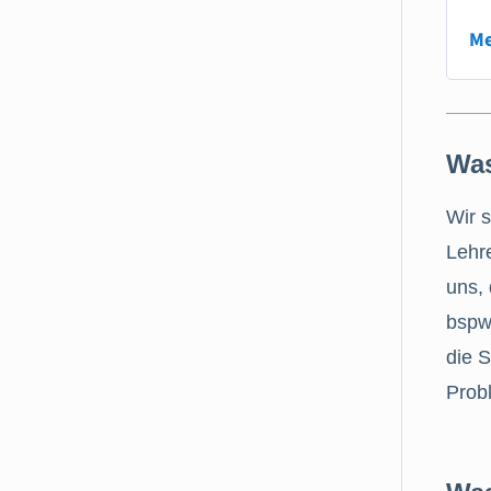
Me
Was
Wir 
Lehre
uns,
bspw.
die S
Prob