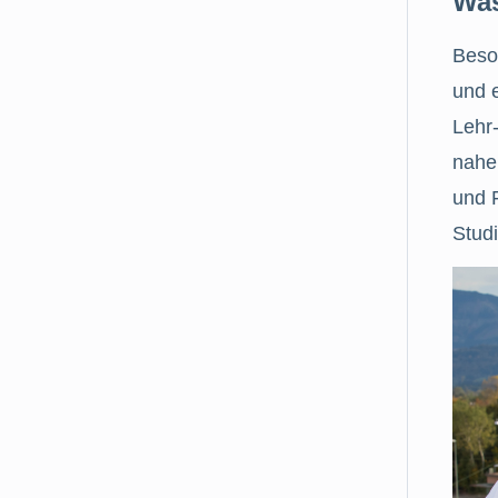
Was
Beso
und e
Lehr
nahel
und 
Stud