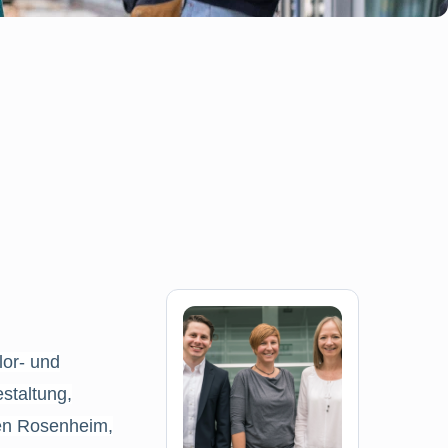
or- und
staltung,
en Rosenheim,