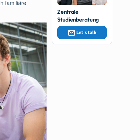
h familiäre
Zentrale
Studienberatung
Let’s talk