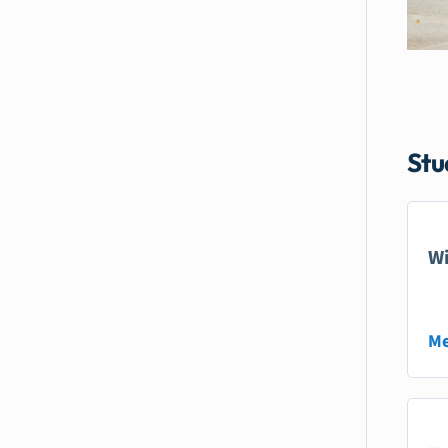
Stu
Wi
Me