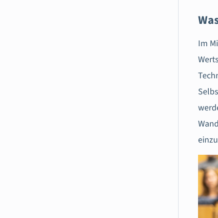
Was
Im Mi
Werts
Techn
Selbs
werde
Wande
einzu