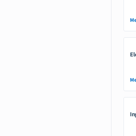
Me
El
Me
In