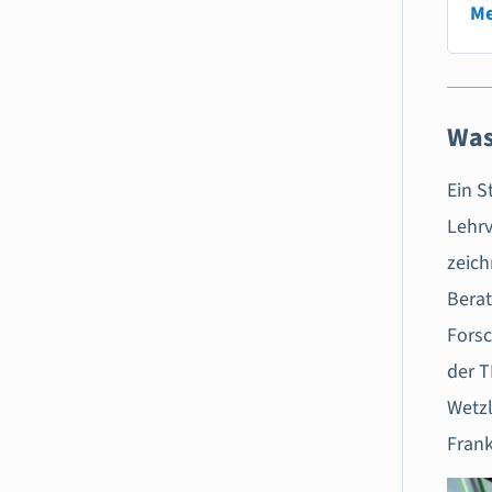
Me
Was
Ein 
Lehrv
zeich
Berat
Forsc
der T
Wetzl
Frank