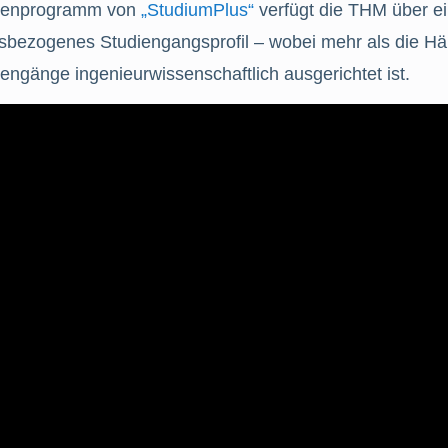
ienprogramm von
„
StudiumPlus
“
verfügt die THM über ei
isbezogenes Studiengangsprofil – wobei mehr als die Häl
engänge ingenieurwissenschaftlich ausgerichtet ist.