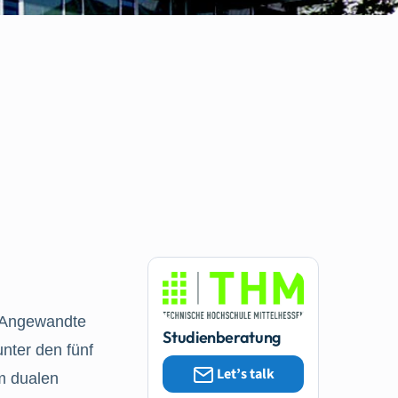
r Angewandte
Studienberatung
nter den fünf
Let’s talk
m dualen