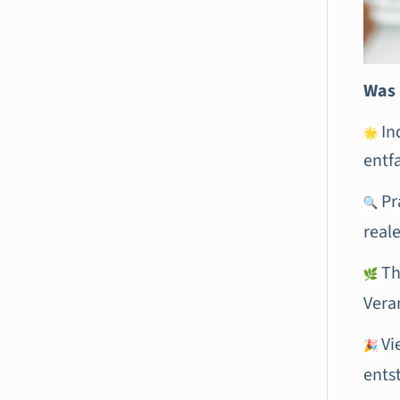
Was 
Ind
entf
Pr
real
Th
Vera
Vi
ents