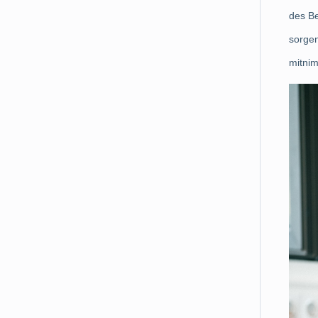
des Be
sorgen
mitni