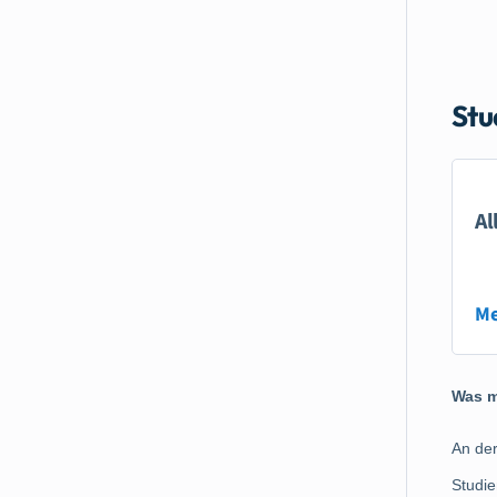
Stu
Al
Me
Was m
An der
Studie