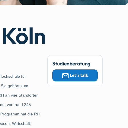
 Köln
Studienberatung
Let’s talk
 Hochschule für
 Sie gehört zum
RH an vier Standorten
eut von rund 245
m Programm hat die RH
esen, Wirtschaft,