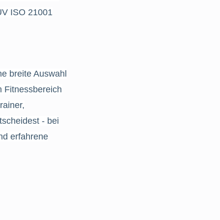
 TÜV ISO 21001
e breite Auswahl
m Fitnessbereich
rainer,
tscheidest - bei
und erfahrene