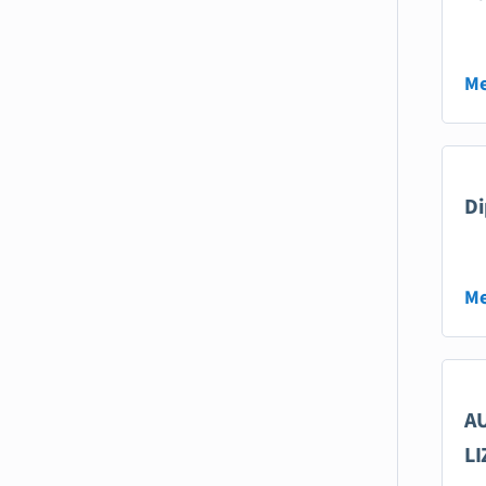
Me
Di
Me
AU
LI