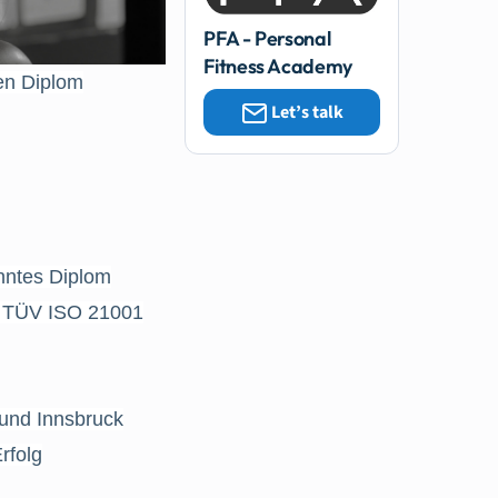
PFA - Personal
Fitness Academy
en Diplom
Let’s talk
nntes Diplom
nd TÜV ISO 21001
 und Innsbruck
rfolg