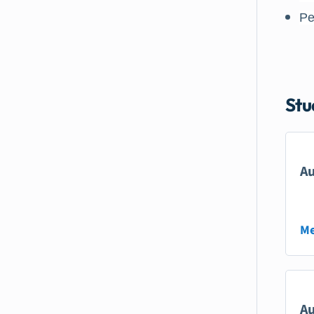
Pe
Stu
Au
Me
Au