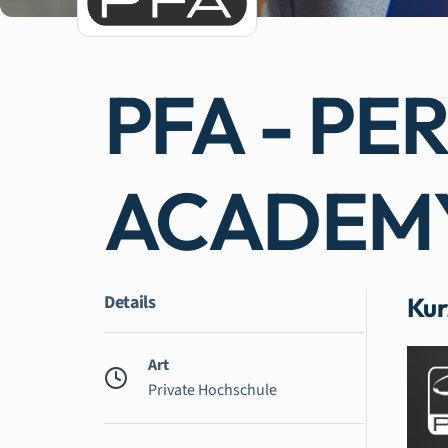
PFA - PE
ACADEM
Details
Kur
Art
Private Hochschule