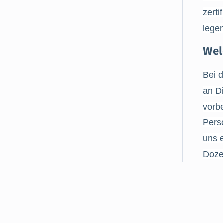
zerti
legen
Wel
Bei 
an Di
vorbe
Perso
uns e
Doze