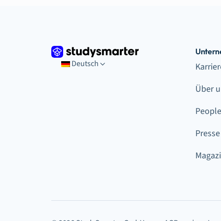
Unter
Deutsch
Karrie
Über u
Peopl
Presse
Magaz