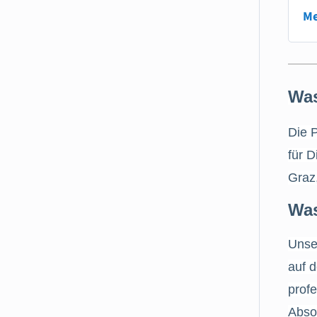
Me
Was
Die 
für 
Graz
Was
Unser
auf d
profe
Abso